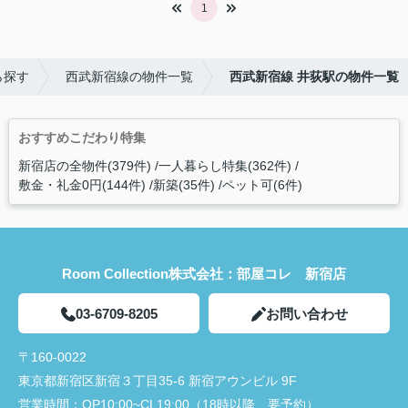
1
ら探す
西武新宿線の物件一覧
西武新宿線 井荻駅の物件一覧
おすすめこだわり特集
新宿店の全物件(379件)
一人暮らし特集(362件)
敷金・礼金0円(144件)
新築(35件)
ペット可(6件)
Room Collection株式会社：部屋コレ 新宿店
03-6709-8205
お問い合わせ
〒160-0022
東京都新宿区新宿３丁目35-6 新宿アウンビル 9F
営業時間：
OP10:00~CL19:00（18時以降 要予約）