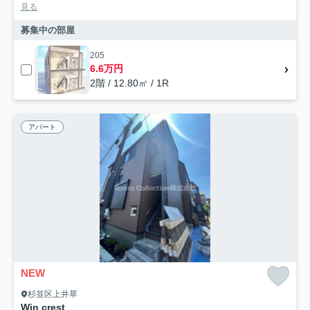
見る
募集中の部屋
205
6.6万円
2階 / 12.80㎡ / 1R
アパート
NEW
杉並区上井草
Win crest