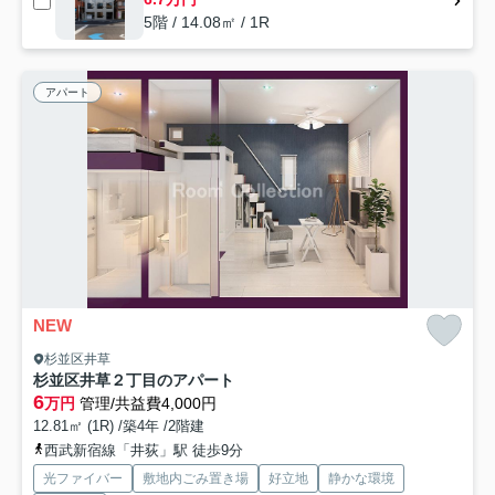
5階 / 14.08㎡ / 1R
アパート
NEW
杉並区井草
杉並区井草２丁目のアパート
6
万円
管理/共益費4,000円
12.81㎡ (1R) /築4年 /2階建
西武新宿線「井荻」駅 徒歩9分
光ファイバー
敷地内ごみ置き場
好立地
静かな環境