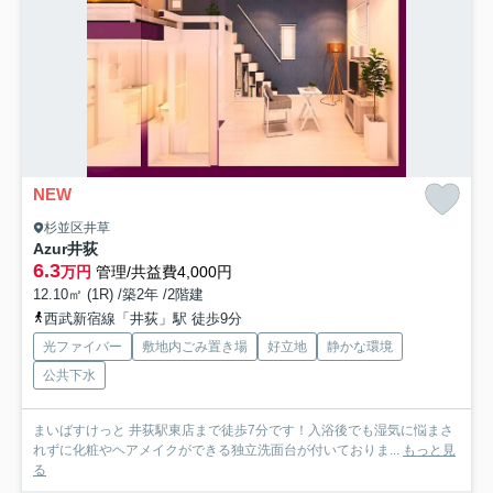
NEW
杉並区井草
Azur井荻
6.3
万円
管理/共益費4,000円
12.10㎡ (1R) /築2年 /2階建
西武新宿線「井荻」駅 徒歩9分
光ファイバー
敷地内ごみ置き場
好立地
静かな環境
公共下水
まいばすけっと 井荻駅東店まで徒歩7分です！入浴後でも湿気に悩まさ
れずに化粧やヘアメイクができる独立洗面台が付いておりま...
もっと見
る