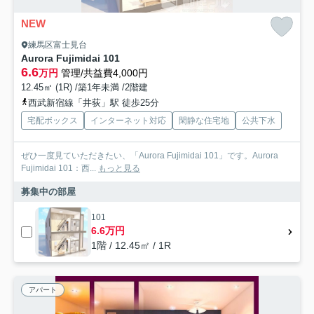
NEW
練馬区富士見台
Aurora Fujimidai 101
6.6
万円
管理/共益費4,000円
12.45㎡ (1R) /築1年未満 /2階建
西武新宿線「井荻」駅 徒歩25分
宅配ボックス
インターネット対応
閑静な住宅地
公共下水
ぜひ一度見ていただきたい、「Aurora Fujimidai 101」です。Aurora
Fujimidai 101：西...
もっと見る
募集中の部屋
101
6.6万円
1階 / 12.45㎡ / 1R
アパート