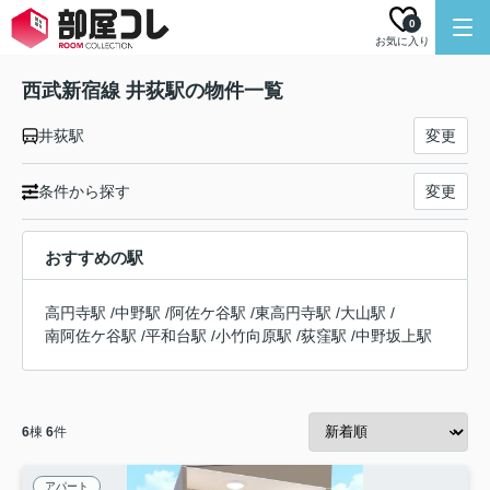
0
お気に入り
西武新宿線 井荻駅の物件一覧
井荻駅
変更
条件から探す
変更
おすすめの駅
高円寺駅
/
中野駅
/
阿佐ケ谷駅
/
東高円寺駅
/
大山駅
/
南阿佐ケ谷駅
/
平和台駅
/
小竹向原駅
/
荻窪駅
/
中野坂上駅
6
棟
6
件
アパート