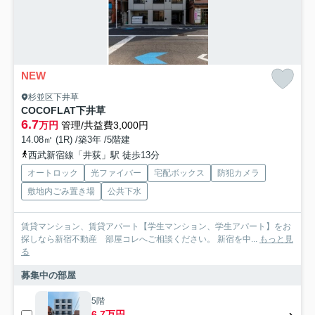
NEW
杉並区下井草
COCOFLAT下井草
6.7
万円
管理/共益費3,000円
14.08㎡ (1R) /築3年 /5階建
西武新宿線「井荻」駅 徒歩13分
オートロック
光ファイバー
宅配ボックス
防犯カメラ
敷地内ごみ置き場
公共下水
賃貸マンション、賃貸アパート【学生マンション、学生アパート】をお
探しなら新宿不動産 部屋コレへご相談ください。 新宿を中...
もっと見
る
募集中の部屋
5階
6.7万円