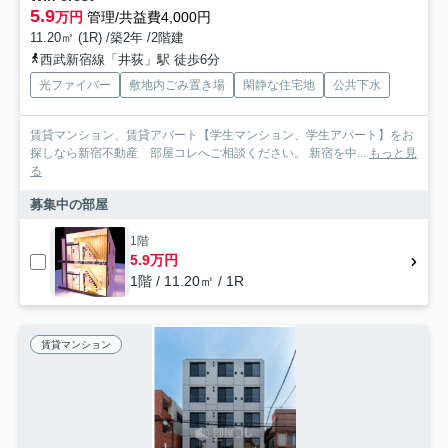
5.9
万円
管理/共益費4,000円
11.20㎡ (1R) /築2年 /2階建
西武新宿線「井荻」駅 徒歩6分
光ファイバー
敷地内ごみ置き場
閑静な住宅地
公共下水
賃貸マンション、賃貸アパート【学生マンション、学生アパート】をお
探しなら新宿不動産 部屋コレへご相談ください。 新宿を中...
もっと見
る
募集中の部屋
1階
5.9万円
1階 / 11.20㎡ / 1R
賃貸マンション