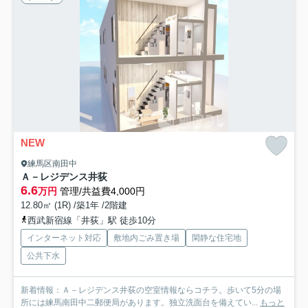
NEW
練馬区南田中
Ａ－レジデンス井荻
6.6
万円
管理/共益費4,000円
12.80㎡ (1R) /築1年 /2階建
西武新宿線「井荻」駅 徒歩10分
インターネット対応
敷地内ごみ置き場
閑静な住宅地
公共下水
新着情報：Ａ－レジデンス井荻の空室情報ならコチラ。歩いて5分の場
所には練馬南田中二郵便局があります。独立洗面台を備えてい...
もっと