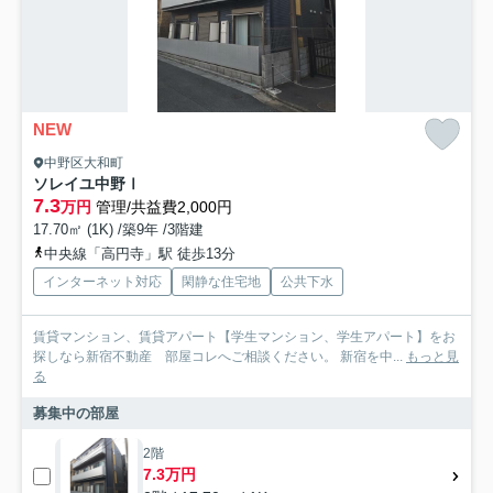
NEW
中野区大和町
ソレイユ中野Ⅰ
7.3
万円
管理/共益費2,000円
17.70㎡ (1K) /築9年 /3階建
中央線「高円寺」駅 徒歩13分
インターネット対応
閑静な住宅地
公共下水
賃貸マンション、賃貸アパート【学生マンション、学生アパート】をお
探しなら新宿不動産 部屋コレへご相談ください。 新宿を中...
もっと見
る
募集中の部屋
2階
7.3万円