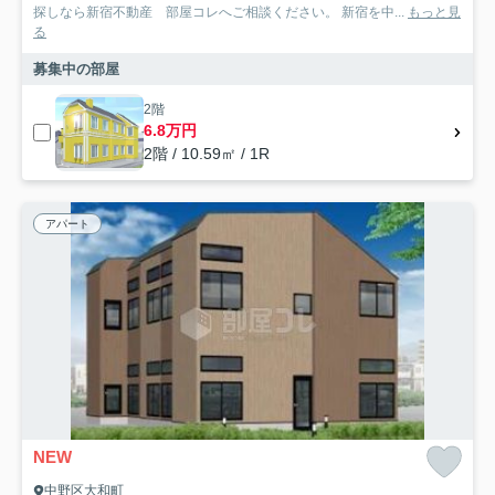
探しなら新宿不動産 部屋コレへご相談ください。 新宿を中...
もっと見
る
募集中の部屋
2階
6.8万円
2階 / 10.59㎡ / 1R
アパート
NEW
中野区大和町