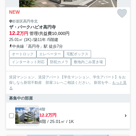
NEW
杉並区高円寺北
ザ・パークハビオ高円寺
12.2
万円
管理/共益費10,000円
25.01㎡ (1K) /築11年 /5階建
中央線「高円寺」駅 徒歩7分
オートロック
エレベーター
宅配ボックス
インターネット対応
防犯カメラ
敷地内ごみ置き場
賃貸マンション、賃貸アパート【学生マンション、学生アパート】をお
探しなら新宿不動産 部屋コレへご相談ください。 新宿を中...
もっと見
る
募集中の部屋
4階
12.2万円
4階 / 25.01㎡ / 1K