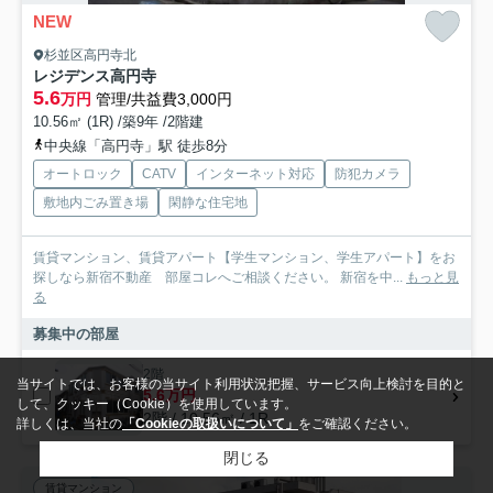
NEW
杉並区高円寺北
レジデンス高円寺
5.6
万円
管理/共益費3,000円
10.56㎡ (1R) /築9年 /2階建
中央線「高円寺」駅 徒歩8分
オートロック
CATV
インターネット対応
防犯カメラ
敷地内ごみ置き場
閑静な住宅地
賃貸マンション、賃貸アパート【学生マンション、学生アパート】をお
探しなら新宿不動産 部屋コレへご相談ください。 新宿を中...
もっと見
る
募集中の部屋
2階
当サイトでは、お客様の当サイト利用状況把握、サービス向上検討を目的と
5.6万円
して、クッキー（Cookie）を使用しています。
2階 / 10.56㎡ / 1R
詳しくは、当社の
「Cookieの取扱いについて」
をご確認ください。
閉じる
賃貸マンション