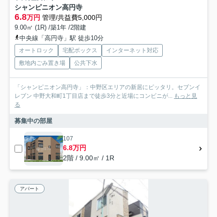
シャンピニオン高円寺
6.8
万円
管理/共益費5,000円
9.00㎡ (1R) /築1年 /2階建
中央線「高円寺」駅 徒歩10分
オートロック
宅配ボックス
インターネット対応
敷地内ごみ置き場
公共下水
「シャンピニオン高円寺」：中野区エリアの新居にピッタリ。セブンイ
レブン 中野大和町1丁目店まで徒歩3分と近場にコンビニが...
もっと見
る
募集中の部屋
107
6.8万円
2階 / 9.00㎡ / 1R
アパート