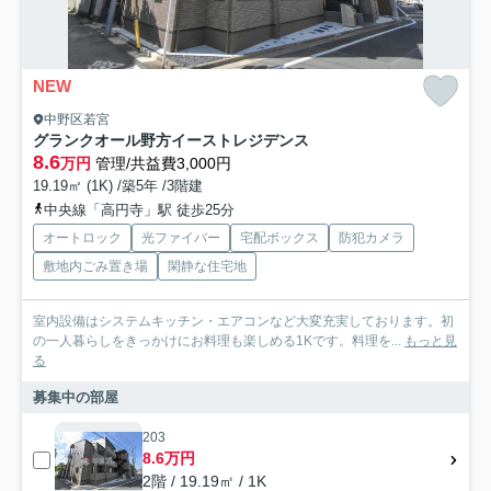
NEW
中野区若宮
グランクオール野方イーストレジデンス
8.6
万円
管理/共益費3,000円
19.19㎡ (1K) /築5年 /3階建
中央線「高円寺」駅 徒歩25分
オートロック
光ファイバー
宅配ボックス
防犯カメラ
敷地内ごみ置き場
閑静な住宅地
室内設備はシステムキッチン・エアコンなど大変充実しております。初
の一人暮らしをきっかけにお料理も楽しめる1Kです。料理を...
もっと見
る
募集中の部屋
203
8.6万円
2階 / 19.19㎡ / 1K