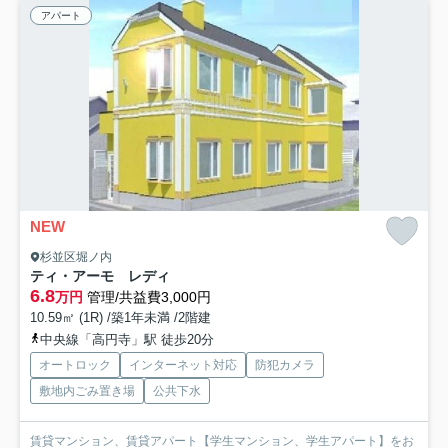
アパート
NEW
杉並区堀ノ内
ティ・アーモ レディ
6.8
万円
管理/共益費3,000円
10.59㎡ (1R) /築1年未満 /2階建
中央線「高円寺」駅 徒歩20分
オートロック
インターネット対応
防犯カメラ
敷地内ごみ置き場
公共下水
賃貸マンション、賃貸アパート【学生マンション、学生アパート】をお