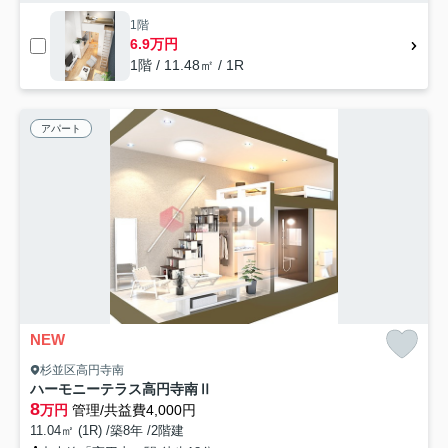
1階
6.9万円
1階 / 11.48㎡ / 1R
アパート
NEW
杉並区高円寺南
ハーモニーテラス高円寺南Ⅱ
8
万円
管理/共益費4,000円
11.04㎡ (1R) /築8年 /2階建