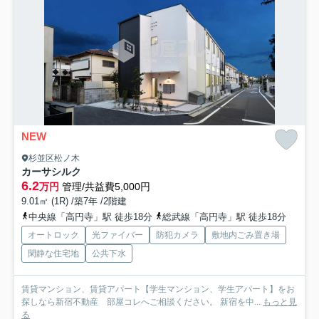
NEW
杉並区松ノ木
カーサシルク
6.2
万円
管理/共益費5,000円
9.01㎡ (1R) /築7年 /2階建
中央線「高円寺」駅 徒歩18分
総武線「高円寺」駅 徒歩18分
オートロック
光ファイバー
防犯カメラ
敷地内ごみ置き場
閑静な住宅地
公共下水
賃貸マンション、賃貸アパート【学生マンション、学生アパート】をお
探しなら新宿不動産 部屋コレへご相談ください。 新宿を中...
もっと見
る