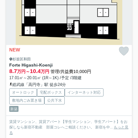
NEW
杉並区和田
Forte Higashi-Koenji
8.7
10.4
万円～
万円
管理/共益費10,000円
17.01㎡～20.01㎡ (1R～1K) /予定 /3階建
総武線「高円寺」駅 徒歩24分
オートロック
宅配ボックス
インターネット対応
敷地内ごみ置き場
公共下水
新築
賃貸マンション、賃貸アパート【学生マンション、学生アパート】をお
探しなら新宿不動産 部屋コレへご相談ください。 新宿を中...
もっと見
る