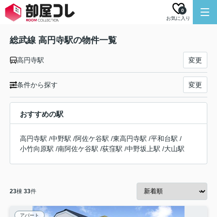
0
お気に入り
総武線 高円寺駅の物件一覧
高円寺駅
変更
条件から探す
変更
おすすめの駅
高円寺駅
/
中野駅
/
阿佐ケ谷駅
/
東高円寺駅
/
平和台駅
/
小竹向原駅
/
南阿佐ケ谷駅
/
荻窪駅
/
中野坂上駅
/
大山駅
23
棟
33
件
アパート