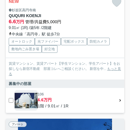
NEW
杉並区高円寺南
QUQURI KOENJI
6.6
万円
管理/共益費5,000円
9.01㎡ (1R) /築5年 /2階建
中央線「高円寺」駅 徒歩7分
オートロック
光ファイバー
宅配ボックス
防犯カメラ
敷地内ごみ置き場
好立地
賃貸マンション、賃貸アパート【学生マンション、学生アパート】をお
探しなら新宿不動産 部屋コレへご相談ください。 新宿を中...
もっと見
る
募集中の部屋
106
6.6万円
1階 / 9.01㎡ / 1R
アパート