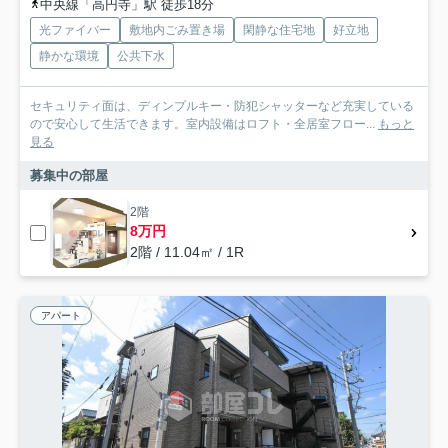
中央線「高円寺」駅 徒歩18分
光ファイバー
敷地内ごみ置き場
閑静な住宅地
好立地
静かな環境
公共下水
セキュリティ面は、ディンプルキー・防犯シャッターなど充実している
ので安心して生活できます。室内設備はロフト・全居室フロー...
もっと
見る
募集中の部屋
2階
8万円
2階 / 11.04㎡ / 1R
アパート