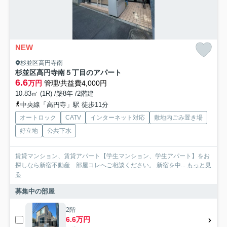
NEW
杉並区高円寺南
杉並区高円寺南５丁目のアパート
6.6
万円
管理/共益費4,000円
10.83㎡ (1R) /築8年 /2階建
中央線「高円寺」駅 徒歩11分
オートロック
CATV
インターネット対応
敷地内ごみ置き場
好立地
公共下水
賃貸マンション、賃貸アパート【学生マンション、学生アパート】をお
探しなら新宿不動産 部屋コレへご相談ください。 新宿を中...
もっと見
る
募集中の部屋
2階
6.6万円