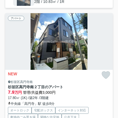
2階 / 10.83㎡ / 1R
アパート
NEW
杉並区高円寺南
杉並区高円寺南２丁目のアパート
7.9
万円
管理/共益費3,000円
17.80㎡ (1K) /築2年 /3階建
中央線「高円寺」駅 徒歩8分
オートロック
宅配ボックス
インターネット対応
敷地内ごみ置き場
閑静な住宅地
公共下水