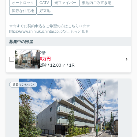
オートロック
CATV
光ファイバー
敷地内ごみ置き場
閑静な住宅地
好立地
☆☆すぐに契約申込をご希望の方はこちら↓↓☆☆
https://www.shinjukuchintai.co.jp/bl...
もっと見る
募集中の部屋
2階
6万円
2階 / 12.00㎡ / 1R
賃貸マンション