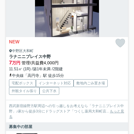
NEW
中野区大和町
ラナニニプレイス中野
7
万円
管理/共益費4,000円
11.51㎡ (1R) /築1年未満 /2階建
中央線「高円寺」駅 徒歩15分
宅配ボックス
インターネット対応
敷地内ごみ置き場
外観タイル張り
公共下水
西武新宿線野方駅周辺への引っ越しをお考えなら「ラナニニプレイス中
野」♪家から徒歩3分にドラッグストア「つくし薬局大和町店...
もっと見
る
募集中の部屋