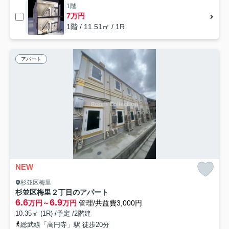
1階
7万円
1階 / 11.51㎡ / 1R
アパート
NEW
杉並区梅里
杉並区梅里２丁目のアパート
6.6
6.9
万円～
万円
管理/共益費3,000円
10.35㎡ (1R) /予定 /2階建
総武線「高円寺」駅 徒歩20分