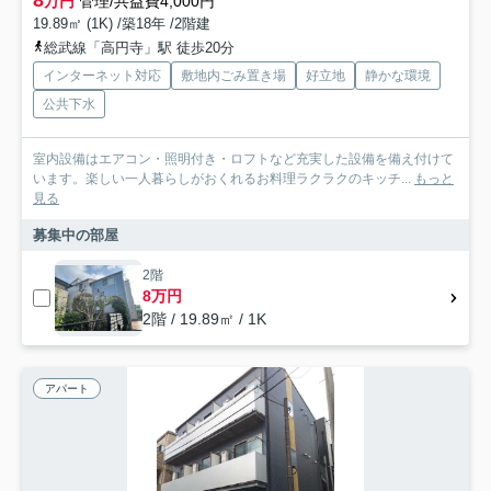
8
万円
管理/共益費4,000円
19.89㎡ (1K) /築18年 /2階建
総武線「高円寺」駅 徒歩20分
インターネット対応
敷地内ごみ置き場
好立地
静かな環境
公共下水
室内設備はエアコン・照明付き・ロフトなど充実した設備を備え付けて
います。楽しい一人暮らしがおくれるお料理ラクラクのキッチ...
もっと
見る
募集中の部屋
2階
8万円
2階 / 19.89㎡ / 1K
アパート