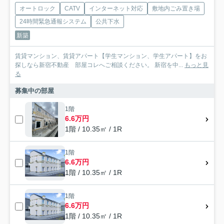
オートロック
CATV
インターネット対応
敷地内ごみ置き場
24時間緊急通報システム
公共下水
新築
賃貸マンション、賃貸アパート【学生マンション、学生アパート】をお
探しなら新宿不動産 部屋コレへご相談ください。 新宿を中...
もっと見
る
募集中の部屋
1階
6.6万円
1階 / 10.35㎡ / 1R
1階
6.6万円
1階 / 10.35㎡ / 1R
1階
6.6万円
1階 / 10.35㎡ / 1R