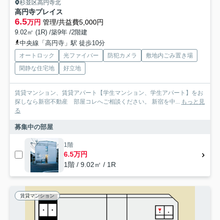
杉並区高円寺北
高円寺プレイス
6.5
万円
管理/共益費5,000円
9.02㎡ (1R) /築9年 /2階建
中央線「高円寺」駅 徒歩10分
オートロック
光ファイバー
防犯カメラ
敷地内ごみ置き場
閑静な住宅地
好立地
賃貸マンション、賃貸アパート【学生マンション、学生アパート】をお
探しなら新宿不動産 部屋コレへご相談ください。 新宿を中...
もっと見
る
募集中の部屋
1階
6.5万円
1階 / 9.02㎡ / 1R
賃貸マンション