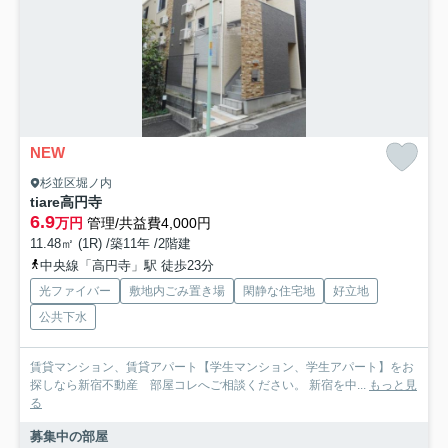
NEW
杉並区堀ノ内
tiare高円寺
6.9
万円
管理/共益費4,000円
11.48㎡ (1R) /築11年 /2階建
中央線「高円寺」駅 徒歩23分
光ファイバー
敷地内ごみ置き場
閑静な住宅地
好立地
公共下水
賃貸マンション、賃貸アパート【学生マンション、学生アパート】をお
探しなら新宿不動産 部屋コレへご相談ください。 新宿を中...
もっと見
る
募集中の部屋