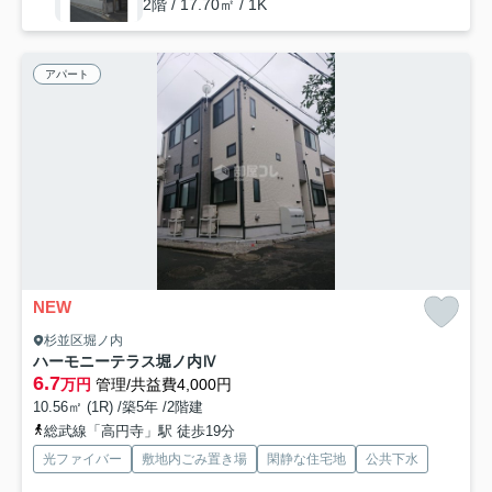
2階 / 17.70㎡ / 1K
アパート
NEW
杉並区堀ノ内
ハーモニーテラス堀ノ内Ⅳ
6.7
万円
管理/共益費4,000円
10.56㎡ (1R) /築5年 /2階建
総武線「高円寺」駅 徒歩19分
光ファイバー
敷地内ごみ置き場
閑静な住宅地
公共下水