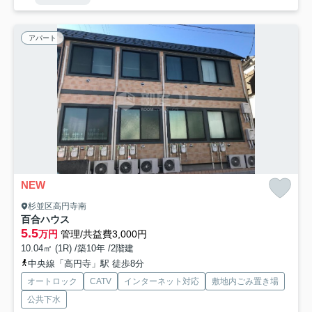
アパート
NEW
杉並区高円寺南
百合ハウス
5.5
万円
管理/共益費3,000円
10.04㎡ (1R) /築10年 /2階建
中央線「高円寺」駅 徒歩8分
オートロック
CATV
インターネット対応
敷地内ごみ置き場
公共下水