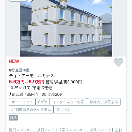
NEW
杉並区梅里
ティ・アーモ ルミナス
6.6
6.9
万円～
万円
管理/共益費3,000円
10.35㎡ (1R) /予定 /2階建
総武線「高円寺」駅 徒歩20分
オートロック
CATV
インターネット対応
敷地内ごみ置き場
24時間緊急通報システム
公共下水
新築
賃貸マンション、賃貸アパート【学生マンション、学生アパート】をお