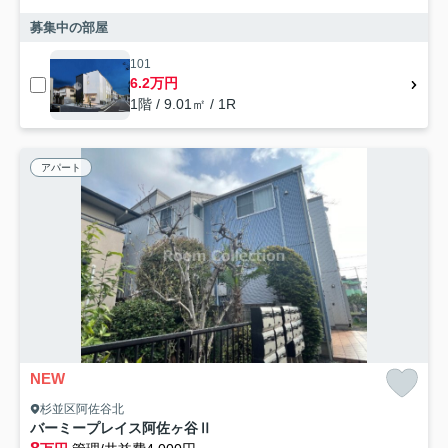
募集中の部屋
101
6.2万円
1階 / 9.01㎡ / 1R
アパート
NEW
杉並区阿佐谷北
バーミープレイス阿佐ヶ谷Ⅱ