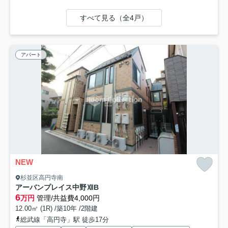
すべて見る（全4戸）
アパート
NEW
杉並区高円寺南
アーバンプレイス中野ⅫB
6
万円
管理/共益費4,000円
12.00㎡ (1R) /築10年 /2階建
総武線「高円寺」駅 徒歩17分