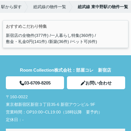
・駅から探す
総武線の物件一覧
総武線 東中野駅の物件一覧
おすすめこだわり特集
新宿店の全物件(377件)
一人暮らし特集(360件)
敷金・礼金0円(141件)
新築(36件)
ペット可(6件)
Room Collection株式会社：部屋コレ 新宿店
03-6709-8205
お問い合わせ
〒160-0022
東京都新宿区新宿３丁目35-6 新宿アウンビル 9F
営業時間：
OP10:00~CL19:00（18時以降 要予約）
定休日：
-