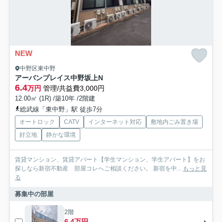
NEW
中野区東中野
アーバンプレイス中野坂上N
6.4
万円
管理/共益費3,000円
12.00㎡ (1R) /築10年 /2階建
総武線「東中野」駅 徒歩7分
オートロック
CATV
インターネット対応
敷地内ごみ置き場
好立地
静かな環境
賃貸マンション、賃貸アパート【学生マンション、学生アパート】をお
探しなら新宿不動産 部屋コレへご相談ください。 新宿を中...
もっと見
る
募集中の部屋
2階
6.4万円