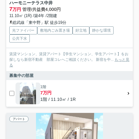
ハーモニーテラス中井
7
万円
管理/共益費4,000円
11.10㎡ (1R) /築4年 /2階建
総武線「東中野」駅 徒歩19分
光ファイバー
敷地内ごみ置き場
好立地
静かな環境
公共下水
賃貸マンション、賃貸アパート【学生マンション、学生アパート】をお
探しなら新宿不動産 部屋コレへご相談ください。 新宿を中...
もっと見
る
募集中の部屋
1階
7万円
1階 / 11.10㎡ / 1R
アパート