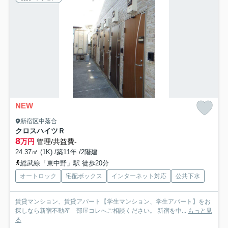
NEW
新宿区中落合
クロスハイツＲ
8
万円
管理/共益費-
24.37㎡ (1K) /築11年 /2階建
総武線「東中野」駅 徒歩20分
オートロック
宅配ボックス
インターネット対応
公共下水
賃貸マンション、賃貸アパート【学生マンション、学生アパート】をお
探しなら新宿不動産 部屋コレへご相談ください。 新宿を中...
もっと見
る