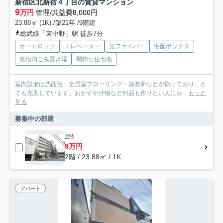
新宿区北新宿４丁目の賃貸マンション
9
万円
管理/共益費8,000円
23.88㎡ (1K) /築21年 /9階建
総武線「東中野」駅 徒歩7分
オートロック
エレベーター
光ファイバー
宅配ボックス
敷地内ごみ置き場
閑静な住宅地
室内設備は洗面台・全居室フローリング・脱衣所などが揃っており、と
ても充実しています。おかずや汁物など何品も作りたい人にお...
もっと
見る
募集中の部屋
2階
9万円
2階 / 23.88㎡ / 1K
アパート