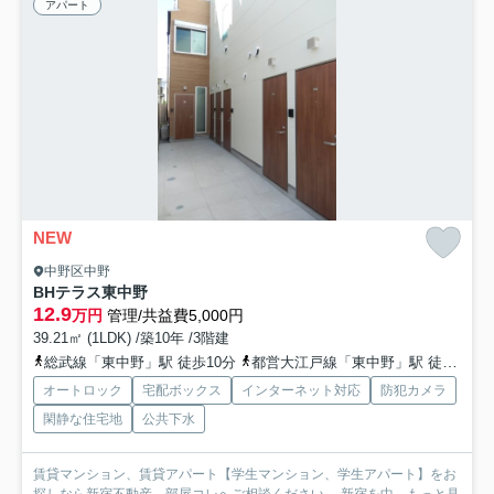
アパート
NEW
中野区中野
BHテラス東中野
12.9
万円
管理/共益費5,000円
39.21㎡ (1LDK) /築10年 /3階建
総武線「東中野」駅 徒歩10分
都営大江戸線「東中野」駅 徒歩8分
オートロック
宅配ボックス
インターネット対応
防犯カメラ
閑静な住宅地
公共下水
賃貸マンション、賃貸アパート【学生マンション、学生アパート】をお