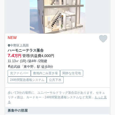
NEW
中野区上高田
ハーモニーテラス落合
7.4
万円
管理/共益費4,000円
11.13㎡ (1R) /築4年 /2階建
総武線「東中野」駅 徒歩8分
光ファイバー
敷地内ごみ置き場
閑静な住宅地
24時間緊急通報システム
公共下水
歩いて3分の場所に、ユニバーサルドラッグ落合店があります。セキュ
リティ面は、カードキー・24時間緊急通報システムなど充実...
もっと見
る
募集中の部屋