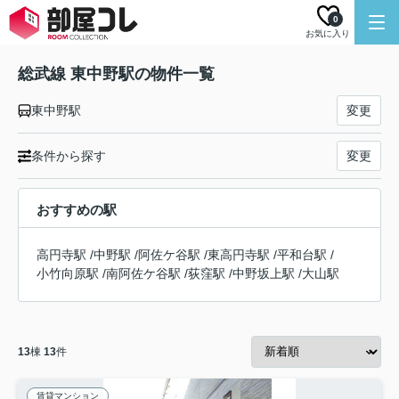
0
お気に入り
総武線 東中野駅の物件一覧
東中野駅
変更
条件から探す
変更
おすすめの駅
高円寺駅
/
中野駅
/
阿佐ケ谷駅
/
東高円寺駅
/
平和台駅
/
小竹向原駅
/
南阿佐ケ谷駅
/
荻窪駅
/
中野坂上駅
/
大山駅
13
棟
13
件
賃貸マンション