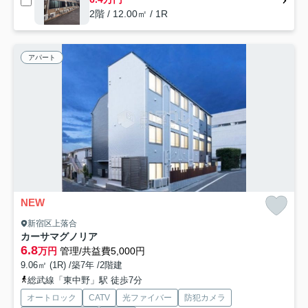
2階 / 12.00㎡ / 1R
アパート
NEW
新宿区上落合
カーサマグノリア
6.8
万円
管理/共益費5,000円
9.06㎡ (1R) /築7年 /2階建
総武線「東中野」駅 徒歩7分
オートロック
CATV
光ファイバー
防犯カメラ