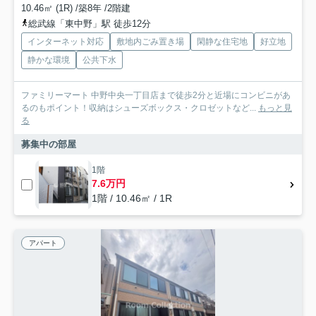
10.46㎡ (1R) /築8年 /2階建
総武線「東中野」駅 徒歩12分
インターネット対応
敷地内ごみ置き場
閑静な住宅地
好立地
静かな環境
公共下水
ファミリーマート 中野中央一丁目店まで徒歩2分と近場にコンビニがあ
るのもポイント！収納はシューズボックス・クロゼットなど...
もっと見
る
募集中の部屋
1階
7.6万円
1階 / 10.46㎡ / 1R
アパート