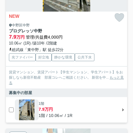
NEW
中野区中野
プログレッソ中野
7.9
万円
管理/共益費4,000円
10.06㎡ (1R) /築10年 /2階建
総武線「東中野」駅 徒歩22分
光ファイバー
好立地
静かな環境
公共下水
賃貸マンション、賃貸アパート【学生マンション、学生アパート】をお
探しなら新宿不動産 部屋コレへご相談ください。 新宿を中...
もっと見
る
募集中の部屋
1階
7.9万円
1階 / 10.06㎡ / 1R