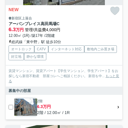
NEW
新宿区上落合
アーバンプレイス高田馬場C
6.3
万円
管理/共益費4,000円
12.00㎡ (1R) /築17年 /2階建
総武線「東中野」駅 徒歩10分
オートロック
CATV
インターネット対応
敷地内ごみ置き場
好立地
静かな環境
賃貸マンション、賃貸アパート【学生マンション、学生アパート】をお
探しなら新宿不動産 部屋コレへご相談ください。 新宿を中...
もっと見
る
募集中の部屋
2階
6.3万円
2階 / 12.00㎡ / 1R