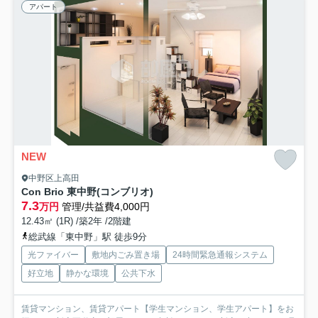
アパート
NEW
中野区上高田
Con Brio 東中野(コンブリオ)
7.3
万円
管理/共益費4,000円
12.43㎡ (1R) /築2年 /2階建
総武線「東中野」駅 徒歩9分
光ファイバー
敷地内ごみ置き場
24時間緊急通報システム
好立地
静かな環境
公共下水
賃貸マンション、賃貸アパート【学生マンション、学生アパート】をお