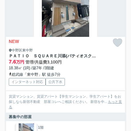
NEW
中野区東中野
ＰＡＴＩＯ ＳＱＵＡＲＥ川添(パティオスクエアカワゾエ)
7.6
万円
管理/共益費3,100円
18.38㎡ (1R) /築7年 /3階建
総武線「東中野」駅 徒歩7分
インターネット対応
公共下水
賃貸マンション、賃貸アパート【学生マンション、学生アパート】をお
探しなら新宿不動産 部屋コレへご相談ください。 新宿を中...
もっと見
る
募集中の部屋
1階