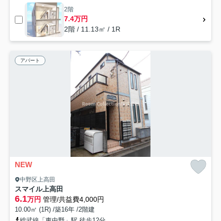
2階
7.4万円
2階 / 11.13㎡ / 1R
アパート
NEW
中野区上高田
スマイル上高田
6.1
万円
管理/共益費4,000円
10.00㎡ (1R) /築16年 /2階建
総武線「東中野」駅 徒歩12分