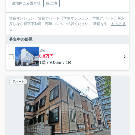
敷地内ごみ置き場
好立地
賃貸マンション、賃貸アパート【学生マンション、学生アパート】をお
探しなら新宿不動産 部屋コレへご相談ください。 新宿を中...
もっと見
る
募集中の部屋
1階
6.8万円
1階 / 9.06㎡ / 1R
アパート