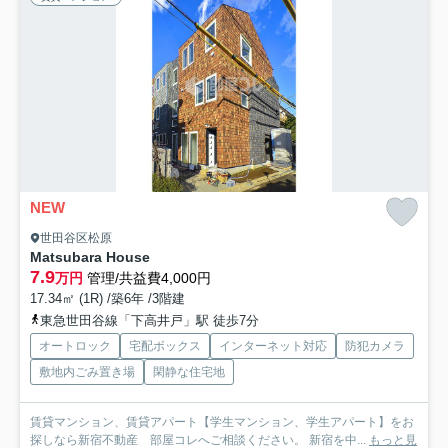
NEW
世田谷区松原
Matsubara House
7.9
万円
管理/共益費4,000円
17.34㎡ (1R) /築6年 /3階建
東急世田谷線「下高井戸」駅 徒歩7分
オートロック
宅配ボックス
インターネット対応
防犯カメラ
敷地内ごみ置き場
閑静な住宅地
賃貸マンション、賃貸アパート【学生マンション、学生アパート】をお
探しなら新宿不動産 部屋コレへご相談ください。 新宿を中...
もっと見