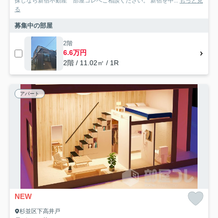
探しなら新宿不動産 部屋コレへご相談ください。 新宿を中...
もっと見
る
募集中の部屋
2階
6.6万円
2階 / 11.02㎡ / 1R
アパート
NEW
杉並区下高井戸