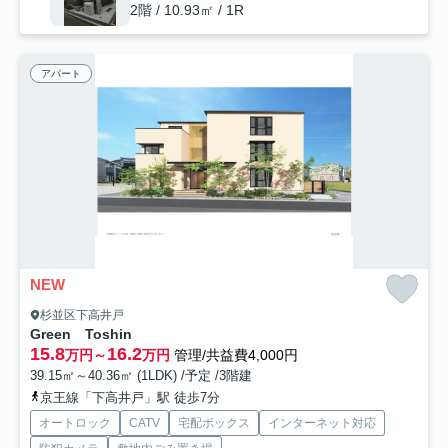
2階 / 10.93㎡ / 1R
アパート
NEW
杉並区下高井戸
Green Toshin
15.8
16.2
万円～
万円
管理/共益費4,000円
39.15㎡～40.36㎡ (1LDK) /予定 /3階建
京王線「下高井戸」駅 徒歩7分
オートロック
CATV
宅配ボックス
インターネット対応