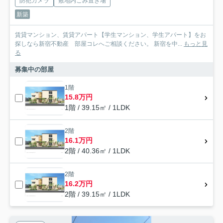
防犯カメラ
敷地内ごみ置き場
新築
賃貸マンション、賃貸アパート【学生マンション、学生アパート】をお
探しなら新宿不動産 部屋コレへご相談ください。 新宿を中...
もっと見
る
募集中の部屋
1階
15.8万円
1階 / 39.15㎡ / 1LDK
2階
16.1万円
2階 / 40.36㎡ / 1LDK
2階
16.2万円
2階 / 39.15㎡ / 1LDK