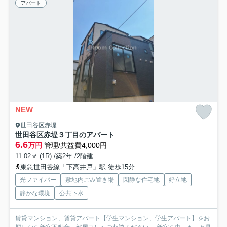
アパート
NEW
世田谷区赤堤
世田谷区赤堤３丁目のアパート
6.6
万円
管理/共益費4,000円
11.02㎡ (1R) /築2年 /2階建
東急世田谷線「下高井戸」駅 徒歩15分
光ファイバー
敷地内ごみ置き場
閑静な住宅地
好立地
静かな環境
公共下水
賃貸マンション、賃貸アパート【学生マンション、学生アパート】をお