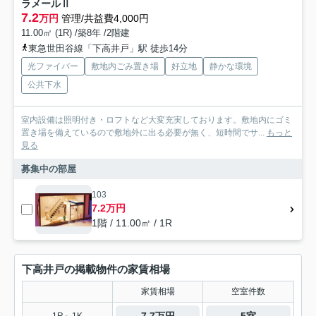
ラメールⅡ
7.2
万円
管理/共益費4,000円
11.00㎡ (1R) /築8年 /2階建
東急世田谷線「下高井戸」駅 徒歩14分
光ファイバー
敷地内ごみ置き場
好立地
静かな環境
公共下水
室内設備は照明付き・ロフトなど大変充実しております。敷地内にゴミ
置き場を備えているので敷地外に出る必要が無く、短時間でサ...
もっと
見る
募集中の部屋
103
7.2万円
1階 / 11.00㎡ / 1R
下高井戸の掲載物件の家賃相場
家賃相場
空室件数