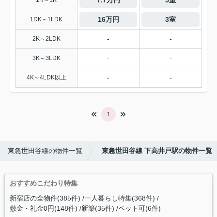
7.7万円
5室
1R～1K
16万円
3室
1DK～1LDK
-
-
2K～2LDK
-
-
3K～3LDK
-
-
4K～4LDK以上
1
東急世田谷線の物件一覧
東急世田谷線 下高井戸駅の物件一覧
おすすめこだわり特集
新宿店の全物件(385件)
一人暮らし特集(368件)
敷金・礼金0円(148件)
新築(35件)
ペット可(6件)