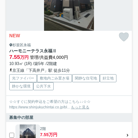
NEW
杉並区永福
ハーモニーテラス永福Ⅱ
7.55
万円
管理/共益費4,000円
10.93㎡ (1R) /築5年 /2階建
京王線「下高井戸」駅 徒歩11分
光ファイバー
敷地内ごみ置き場
閑静な住宅地
好立地
静かな環境
公共下水
☆☆すぐに契約申込をご希望の方はこちら↓↓☆☆
https://www.shinjukuchintai.co.jp/bl...
もっと見る
募集中の部屋
2階
7.55万円