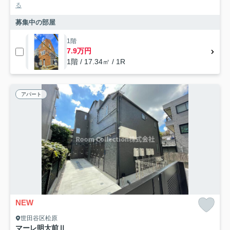
る
募集中の部屋
1階
7.9万円
1階 / 17.34㎡ / 1R
アパート
NEW
世田谷区松原
マーレ明大前Ⅱ