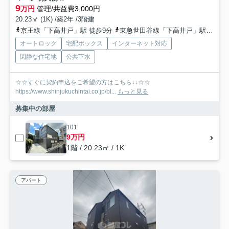
9
万円
管理/共益費3,000円
20.23㎡ (1K) /築2年 /3階建
京王線「下高井戸」駅 徒歩9分
東急世田谷線「下高井戸」駅 徒歩8分
オートロック
宅配ボックス
インターネット対応
閑静な住宅地
公共下水
☆☆すぐに契約申込をご希望の方はこちら↓↓☆☆
https://www.shinjukuchintai.co.jp/bl...
もっと見る
募集中の部屋
101
9万円
1階 / 20.23㎡ / 1K
アパート