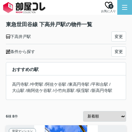
0
お気に入り
東急世田谷線 下高井戸駅の物件一覧
下高井戸駅
変更
条件から探す
変更
おすすめの駅
高円寺駅
/
中野駅
/
阿佐ケ谷駅
/
東高円寺駅
/
平和台駅
/
大山駅
/
南阿佐ケ谷駅
/
小竹向原駅
/
荻窪駅
/
新高円寺駅
6
棟
8
件
賃貸マンション