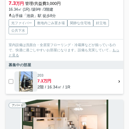
7.3
万円
管理/共益費3,000円
16.34㎡ (1R) /築9年 /3階建
山手線「池袋」駅 徒歩8分
光ファイバー
敷地内ごみ置き場
閑静な住宅地
好立地
公共下水
室内設備は洗面台・全居室フローリング・冷蔵庫などが揃っているの
で、快適に過ごしやすいお部屋になります。設備も充実していて...
もっ
と見る
募集中の部屋
203
7.3万円
2階 / 16.34㎡ / 1R
アパート