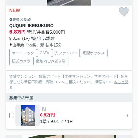
NEW
豊島区長崎
QUQURI IKEBUKURO
6.8
万円
管理/共益費5,000円
9.01㎡ (1R) /築7年 /2階建
山手線「池袋」駅 徒歩15分
オートロック
CATV
光ファイバー
宅配ボックス
防犯カメラ
敷地内ごみ置き場
賃貸マンション、賃貸アパート【学生マンション、学生アパート】をお
探しなら新宿不動産 部屋コレへご相談ください。 新宿を中...
もっと見
る
募集中の部屋
1階
6.8万円
1階 / 9.01㎡ / 1R