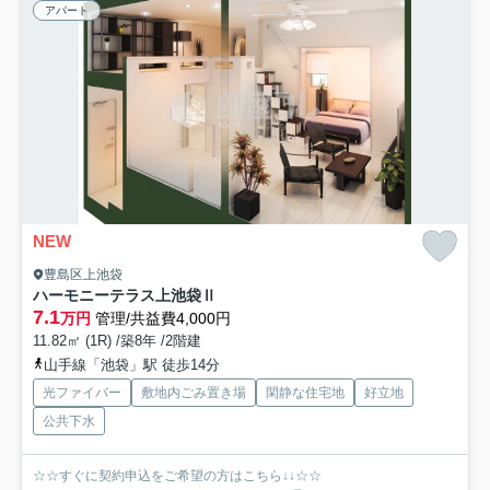
アパート
NEW
豊島区上池袋
ハーモニーテラス上池袋Ⅱ
7.1
万円
管理/共益費4,000円
11.82㎡ (1R) /築8年 /2階建
山手線「池袋」駅 徒歩14分
光ファイバー
敷地内ごみ置き場
閑静な住宅地
好立地
公共下水
☆☆すぐに契約申込をご希望の方はこちら↓↓☆☆