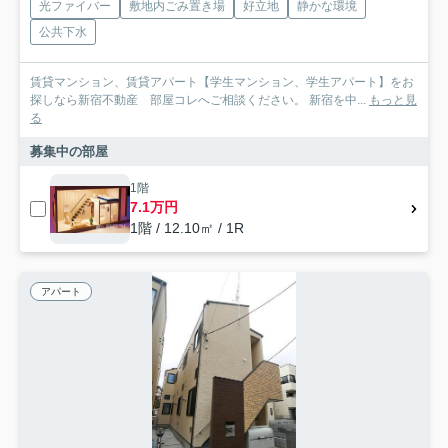
光ファイバー
敷地内ごみ置き場
好立地
静かな環境
公共下水
賃貸マンション、賃貸アパート【学生マンション、学生アパート】をお
探しなら新宿不動産 部屋コレへご相談ください。 新宿を中...
もっと見
る
募集中の部屋
1階
7.1万円
1階 / 12.10㎡ / 1R
アパート