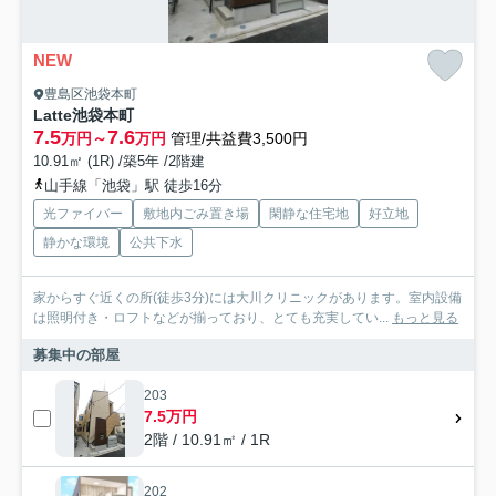
NEW
豊島区池袋本町
Latte池袋本町
7.5
7.6
万円～
万円
管理/共益費3,500円
10.91㎡ (1R) /築5年 /2階建
山手線「池袋」駅 徒歩16分
光ファイバー
敷地内ごみ置き場
閑静な住宅地
好立地
静かな環境
公共下水
家からすぐ近くの所(徒歩3分)には大川クリニックがあります。室内設備
は照明付き・ロフトなどが揃っており、とても充実してい...
もっと見る
募集中の部屋
203
7.5万円
2階 / 10.91㎡ / 1R
202