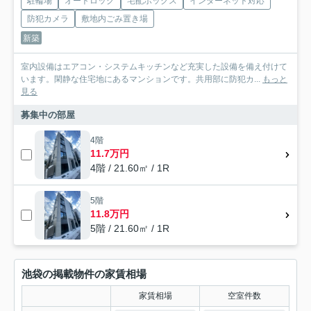
駐輪場
オートロック
宅配ボックス
インターネット対応
防犯カメラ
敷地内ごみ置き場
新築
室内設備はエアコン・システムキッチンなど充実した設備を備え付けて
います。閑静な住宅地にあるマンションです。共用部に防犯カ...
もっと
見る
募集中の部屋
4階
11.7万円
4階 / 21.60㎡ / 1R
5階
11.8万円
5階 / 21.60㎡ / 1R
池袋の掲載物件の家賃相場
家賃相場
空室件数