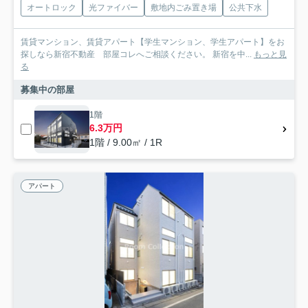
オートロック
光ファイバー
敷地内ごみ置き場
公共下水
賃貸マンション、賃貸アパート【学生マンション、学生アパート】をお
探しなら新宿不動産 部屋コレへご相談ください。 新宿を中...
もっと見
る
募集中の部屋
1階
6.3万円
1階 / 9.00㎡ / 1R
アパート