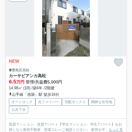
NEW
豊島区高松
カーサビアンカ高松
6.5
万円
管理/共益費5,000円
14.98㎡ (1R) /築6年 /2階建
山手線「池袋」駅 徒歩16分
オートロック
光ファイバー
宅配ボックス
閑静な住宅地
公共下水
賃貸マンション、賃貸アパート【学生マンション、学生アパート】をお
探しなら新宿不動産 部屋コレへご相談ください。 新宿を中...
もっと見