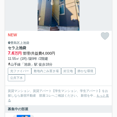
NEW
豊島区上池袋
セラ上池袋
7.6
万円
管理/共益費4,000円
11.55㎡ (1R) /築9年 /2階建
山手線「池袋」駅 徒歩18分
光ファイバー
敷地内ごみ置き場
好立地
静かな環境
公共下水
賃貸マンション、賃貸アパート【学生マンション、学生アパート】をお
探しなら新宿不動産 部屋コレへご相談ください。 新宿を中...
もっと見
る
募集中の部屋