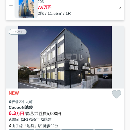
203
7.6万円
2階 / 11.55㎡ / 1R
アパート
NEW
板橋区中丸町
CocooN池袋
6.3
万円
管理/共益費5,000円
9.00㎡ (1R) /築5年 /2階建
山手線「池袋」駅 徒歩22分