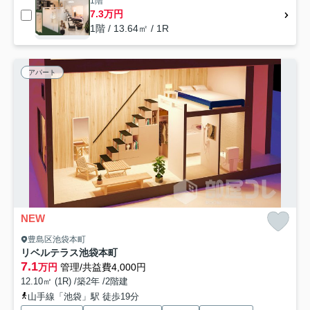
1階
7.3万円
1階 / 13.64㎡ / 1R
アパート
NEW
豊島区池袋本町
リベルテラス池袋本町
7.1
万円
管理/共益費4,000円
12.10㎡ (1R) /築2年 /2階建
山手線「池袋」駅 徒歩19分