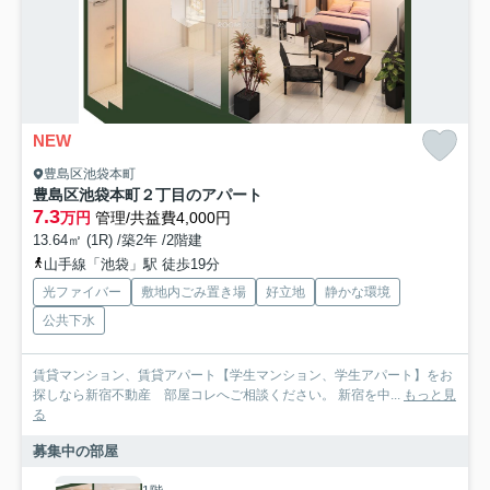
NEW
豊島区池袋本町
豊島区池袋本町２丁目のアパート
7.3
万円
管理/共益費4,000円
13.64㎡ (1R) /築2年 /2階建
山手線「池袋」駅 徒歩19分
光ファイバー
敷地内ごみ置き場
好立地
静かな環境
公共下水
賃貸マンション、賃貸アパート【学生マンション、学生アパート】をお
探しなら新宿不動産 部屋コレへご相談ください。 新宿を中...
もっと見
る
募集中の部屋