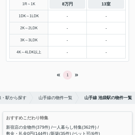
8万円
13室
1R～1K
-
-
1DK～1LDK
-
-
2K～2LDK
-
-
3K～3LDK
-
-
4K～4LDK以上
1
線・駅から探す
山手線の物件一覧
山手線 池袋駅の物件一覧
おすすめこだわり特集
新宿店の全物件(379件)
一人暮らし特集(362件)
敷金・礼金0円(144件)
新築(35件)
ペット可(6件)