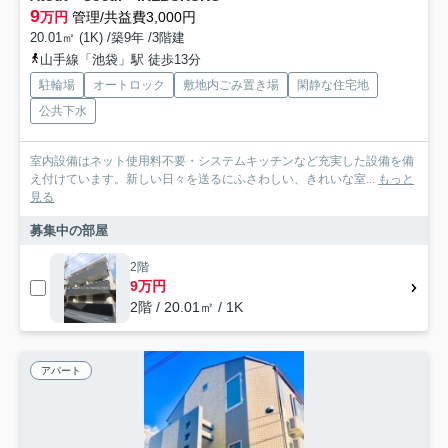
9
万円
管理/共益費3,000円
20.01㎡ (1K) /築9年 /3階建
山手線「池袋」駅 徒歩13分
駐輪場
オートロック
敷地内ごみ置き場
閑静な住宅地
公共下水
室内設備はネット使用料不要・システムキッチンなど充実した設備を備
え付けています。新しい日々を送るにふさわしい、きれいな室...
もっと
見る
募集中の部屋
2階
9万円
2階 / 20.01㎡ / 1K
アパート