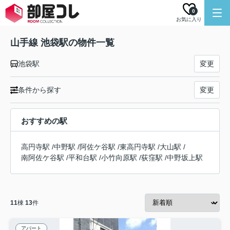
0
お気に入り
山手線 池袋駅の物件一覧
池袋駅
変更
条件から探す
変更
おすすめの駅
高円寺駅
/
中野駅
/
阿佐ケ谷駅
/
東高円寺駅
/
大山駅
/
南阿佐ケ谷駅
/
平和台駅
/
小竹向原駅
/
荻窪駅
/
中野坂上駅
11
棟
13
件
アパート