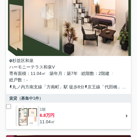
杉並区
和泉
ハーモニーテラス和泉V
専有面積
11.04㎡
築年月
築7年
総階数
2階建
総戸数
-
丸ノ内方南支線
「
方南町
」駅 徒歩8分
京王線
「
代田橋
」駅 徒歩20分
賃貸（募集中
1
件）
1階
6.8万円
11.04㎡