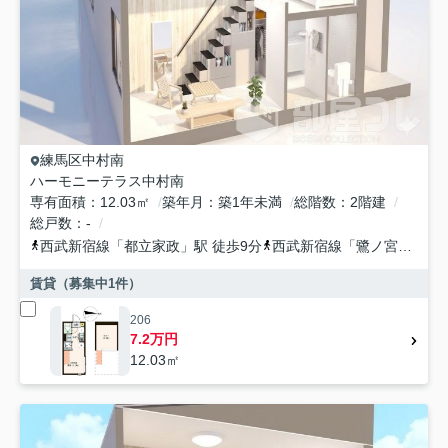
練馬区
中村南
ハーモニーテラス中村南
専有面積
12.03㎡
築年月
築1年未満
総階数
2階建
総戸数
-
西武新宿線
「
都立家政
」駅 徒歩9分
西武新宿線
「
鷺ノ宮
」駅 徒
賃貸（募集中
1
件）
206
7.2万円
12.03㎡