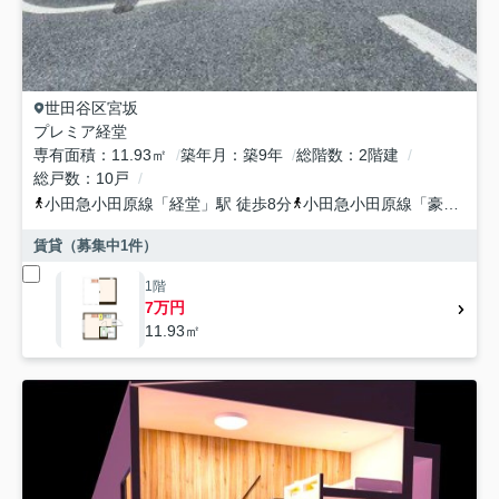
世田谷区
宮坂
プレミア経堂
専有面積
11.93㎡
築年月
築9年
総階数
2階建
総戸数
10戸
小田急小田原線
「
経堂
」駅 徒歩8分
小田急小田原線
「
豪徳寺
」
賃貸（募集中
1
件）
1階
7万円
11.93㎡