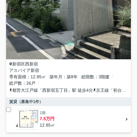
新宿区
西新宿
アスパイア新宿
専有面積
12.85㎡
築年月
築8年
総階数
3階建
総戸数
26戸
都営大江戸線
「
西新宿五丁目
」駅 徒歩4分
京王線
「
初台
」駅 徒
賃貸（募集中
1
件）
1階
7.5万円
12.85㎡