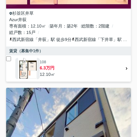
杉並区
井草
Azur井荻
専有面積
12.10㎡
築年月
築2年
総階数
2階建
総戸数
15戸
西武新宿線
「
井荻
」駅 徒歩9分
西武新宿線
「
下井草
」駅 徒歩11分
賃貸（募集中
1
件）
108
6.3万円
12.10㎡