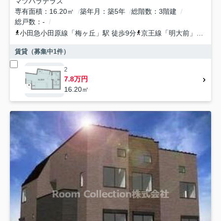
マツバラテラス
専有面積
16.20㎡
築年月
築5年
総階数
3階建
総戸数
-
小田急小田原線
「
梅ヶ丘
」駅 徒歩9分
京王線
「
明大前
」駅 徒歩13分
賃貸（募集中
1
件）
2
7.8万円
16.20㎡