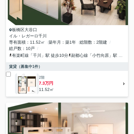
板橋区
大谷口
イル・レガーロ千川
専有面積
11.52㎡
築年月
築1年
総階数
2階建
総戸数
10戸
有楽町線
「
千川
」駅 徒歩10分
副都心線
「
小竹向原
」駅 徒歩12分
賃貸（募集中
1
件）
2階
7.3万円
11.52㎡