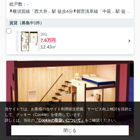
総戸数
-
横須賀線
「
西大井
」駅 徒歩4分
都営浅草線
「
中延
」駅 徒歩15分
賃貸（募集中
1
件）
201
7.6万円
12.43㎡
当サイトでは、お客様の当サイト利用状況把握、サービス向上検討を目的と
して、クッキー（Cookie）を使用しています。
詳しくは、当社の
「Cookieの取扱いについて」
をご確認ください。
閉じる