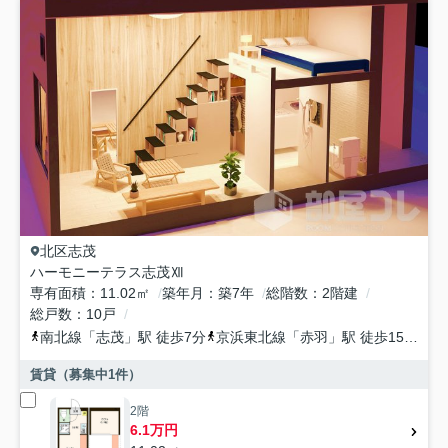
北区
志茂
ハーモニーテラス志茂Ⅻ
専有面積
11.02㎡
築年月
築7年
総階数
2階建
総戸数
10戸
南北線
「
志茂
」駅 徒歩7分
京浜東北線
「
赤羽
」駅 徒歩15分
南
賃貸（募集中
1
件）
2階
6.1万円