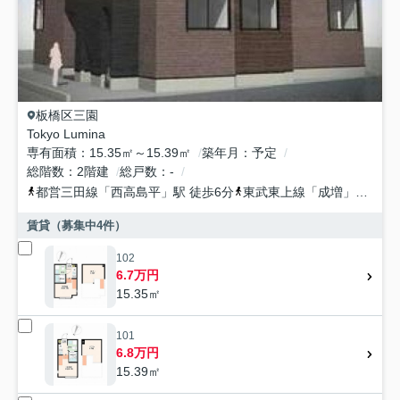
板橋区
三園
Tokyo Lumina
専有面積
15.35㎡～15.39㎡
築年月
予定
総階数
2階建
総戸数
-
都営三田線
「
西高島平
」駅 徒歩6分
東武東上線
「
成増
」駅 徒歩24分
賃貸（募集中
4
件）
102
6.7万円
15.35㎡
101
6.8万円
15.39㎡