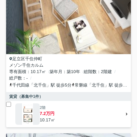
足立区
千住仲町
メゾン千住カルム
専有面積
10.17㎡
築年月
築10年
総階数
2階建
総戸数
-
千代田線
「
北千住
」駅 徒歩5分
常磐線
「
北千住
」駅 徒歩5分
日
賃貸（募集中
1
件）
2階
7.2万円
10.17㎡