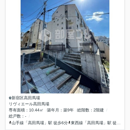
新宿区
高田馬場
リヴィエール高田馬場
専有面積
10.44㎡
築年月
築9年
総階数
2階建
総戸数
-
山手線
「
高田馬場
」駅 徒歩6分
東西線
「
高田馬場
」駅 徒歩3分