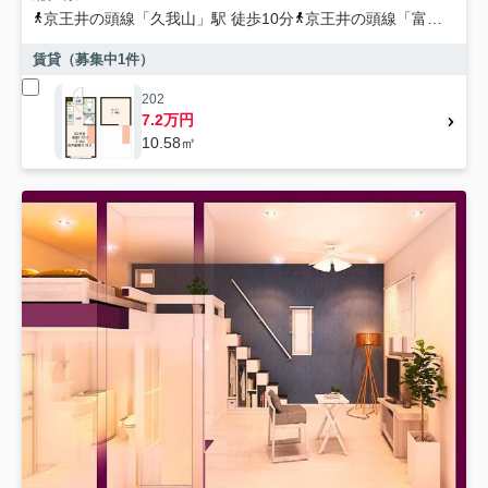
京王井の頭線
「
久我山
」駅 徒歩10分
京王井の頭線
「
富士見ヶ丘
賃貸（募集中
1
件）
202
7.2万円
10.58㎡