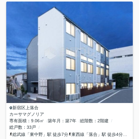
新宿区
上落合
カーサマグノリア
専有面積
9.06㎡
築年月
築7年
総階数
2階建
総戸数
33戸
総武線
「
東中野
」駅 徒歩7分
東西線
「
落合
」駅 徒歩4分
都営大