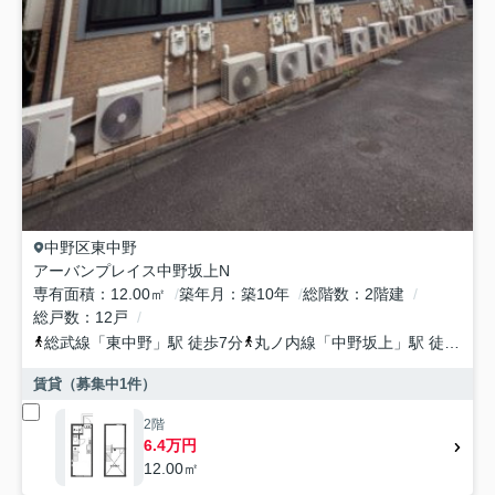
中野区
東中野
アーバンプレイス中野坂上N
専有面積
12.00㎡
築年月
築10年
総階数
2階建
総戸数
12戸
総武線
「
東中野
」駅 徒歩7分
丸ノ内線
「
中野坂上
」駅 徒歩6分
賃貸（募集中
1
件）
2階
6.4万円
12.00㎡