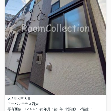
品川区
西大井
アーバンテラス西大井
専有面積
12.43㎡
築年月
築3年
総階数
2階建