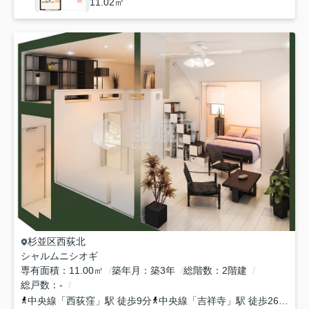
11.02㎡
杉並区
西荻北
シャルムニシオギ
専有面積
11.00㎡
築年月
築3年
総階数
2階建
総戸数
-
中央線
「
西荻窪
」駅 徒歩9分
中央線
「
吉祥寺
」駅 徒歩26分
京