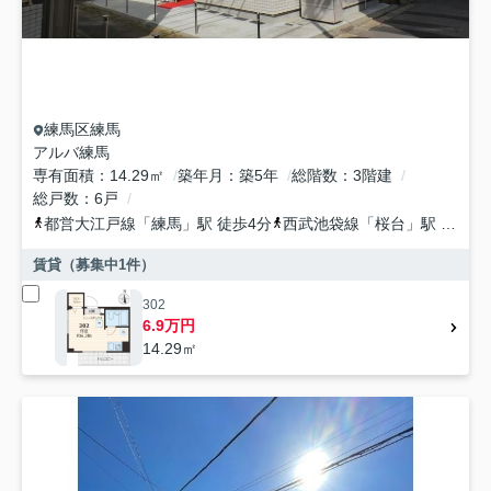
練馬区
練馬
アルバ練馬
専有面積
14.29㎡
築年月
築5年
総階数
3階建
総戸数
6戸
都営大江戸線
「
練馬
」駅 徒歩4分
西武池袋線
「
桜台
」駅 徒歩11分
賃貸（募集中
1
件）
302
6.9万円
14.29㎡