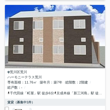
荒川区
荒川
ハーモニーテラス荒川
専有面積
11.76㎡
築年月
築7年
総階数
2階建
総戸数
-
千代田線
「
町屋
」駅 徒歩6分
京成本線
「
新三河島
」駅 徒歩8分
賃貸（募集中
1
件）