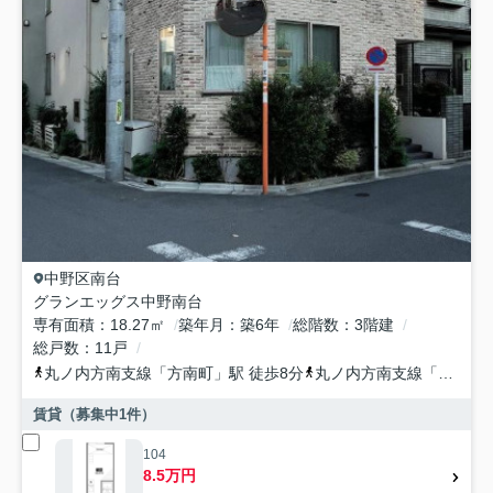
中野区
南台
グランエッグス中野南台
専有面積
18.27㎡
築年月
築6年
総階数
3階建
総戸数
11戸
丸ノ内方南支線
「
方南町
」駅 徒歩8分
丸ノ内方南支線
「
中野富
賃貸（募集中
1
件）
104
8.5万円