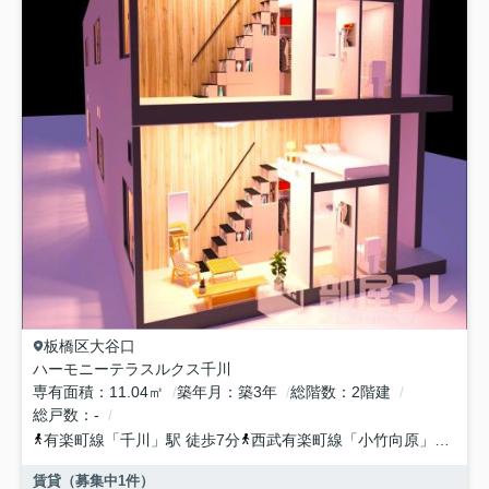
板橋区
大谷口
ハーモニーテラスルクス千川
専有面積
11.04㎡
築年月
築3年
総階数
2階建
総戸数
-
有楽町線
「
千川
」駅 徒歩7分
西武有楽町線
「
小竹向原
」駅 徒歩16分
賃貸（募集中
1
件）