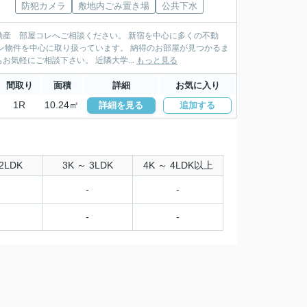
防犯カメラ
敷地内ごみ置き場
公共下水
産 部屋コレへご相談ください。 新宿を中心に多くの不動
扱っています。 納得のお部屋が見つかるま
でお手伝い致します。ＬＩＮＥ・メールでの物件紹介も行っており遠方にお住まいの方もお気軽にご相談下さい。 近隣大学...
もっと見る
間取り
面積
詳細
お気に入り
1R
10.24㎡
詳細を見る
追加する
2LDK
3K ～ 3LDK
4K ～ 4LDK以上
-
-
-
-