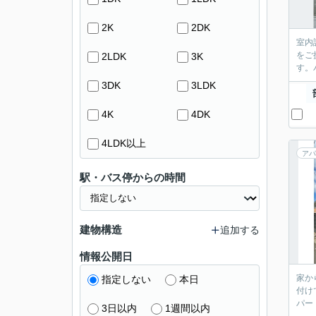
2K
2DK
室内
をご
2LDK
3K
す。
3DK
3LDK
4K
4DK
4LDK以上
アパ
駅・バス停からの時間
建物構造
追加する
情報公開日
家か
指定しない
本日
付け
パー
3日以内
1週間以内