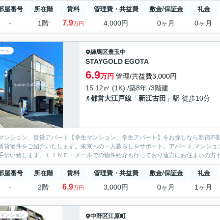
部屋番号
所在階
賃料
管理費・共益費
敷金/保証金
礼金
7.9
-
1階
4,000円
0ヶ月
0ヶ月
万円
ート
練馬区
豊玉中
STAYGOLD EGOTA
6.9
万円
管理/共益費3,000円
15.12㎡ (1K) /築8年 /3階建
都営大江戸線
「
新江古田
」駅 徒歩10分
マンション、賃貸アパート【学生マンション、学生アパート】をお探しなら新宿不動
賃貸物件をご紹介いたします。東京への一人暮らしをサポート。アパート,マンション物件を中心に取り
部屋番号
所在階
賃料
管理費・共益費
敷金/保証金
礼金
6.9
-
2階
3,000円
0ヶ月
1ヶ月
万円
マンション
中野区
江原町