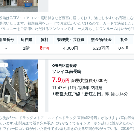
設備はCATV・エアコン・照明付きなど豊富に揃っており、過ごしやすいお部屋に
提供いたします。初期費用をカードでお支払いいただけるので、カードで決済した
バルコニーをご活用いただけるマンションです。一人暮らしにワンルームはいかがでし
部屋番号
所在階
賃料
管理費・共益費
敷金/保証金
礼金
6
-
1階
4,000円
5.28万円
0ヶ月
万円
ート
豊島区
南長崎
ソレイユ南長崎
7.9
万円
管理/共益費4,000円
11.47㎡ (1R) /築9年 /2階建
都営大江戸線
「
新江古田
」駅 徒歩14分
ら徒歩6分にドラッグストア「スマイルドラッグ 東長崎2号店」があります♪室内設
ています♪玄関先まで覗き穴を覗きに行かなくてもインターホン越しに誰が来たのか
トです♪一口コンロが付いた物件です♪落ち着きのある空間が広がっている、2016年築