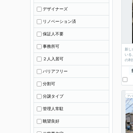
デザイナーズ
リノベーション済
保証人不要
事務所可
新し
いる
２人入居可
の利
バリアフリー
分割可
分譲タイプ
アパ
管理人常駐
眺望良好