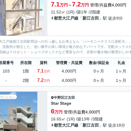
7.1
7.2
万円～
万円
管理/共益費4,000円
11.52㎡ (1R) /築1年 /2階建
都営大江戸線
「
新江古田
」駅 徒歩9分
大江戸線新江古田駅周辺への引っ越しをお考えなら「ハーモニーテラス江原町Ⅲ」
。洗面所が独立した、使い勝手の良い環境が魅力的なアパートです。宅配ボックス
収納はクロゼット・シューズボックスなど豊富なので、衣類や履き物の整理がしやすく
部屋番号
所在階
賃料
管理費・共益費
敷金/保証金
礼金
7.1
103
1階
4,000円
0ヶ月
1ヶ月
万円
7.2
-
2階
4,000円
0ヶ月
1ヶ月
万円
マンション
中野区
江古田
Star Stage
6
万円
管理/共益費4,000円
16.65㎡ (1R) /築13年 /3階建
都営大江戸線
「
新江古田
」駅 徒歩18分