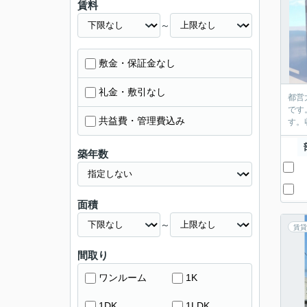
賃料
～
敷金・保証金なし
礼金・敷引なし
都営
です
共益費・管理費込み
す。
築年数
面積
～
賃貸
間取り
ワンルーム
1K
1DK
1LDK