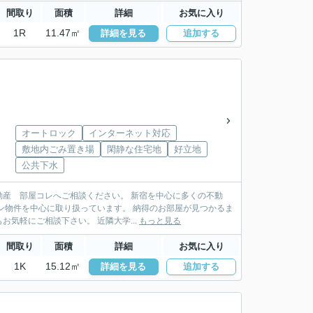
間取り
面積
詳細
お気に入り
1R
11.47㎡
詳細を見る
追加する
オートロック
インターネット対応
敷地内ごみ置き場
閑静な住宅地
好立地
公共下水
産 部屋コレへご相談ください。 新宿を中心に多くの不動
扱っています。 納得のお部屋が見つかるま
でお手伝い致します。ＬＩＮＥ・メールでの物件紹介も行っており遠方にお住まいの方もお気軽にご相談下さい。 近隣大学...
もっと見る
間取り
面積
詳細
お気に入り
1K
15.12㎡
詳細を見る
追加する