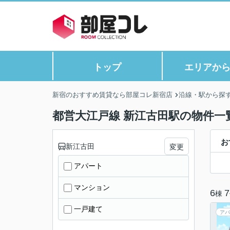
トップ
エリアか
新宿のおすすめ賃貸なら部屋コレ新宿店
沿線・駅から探
都営大江戸線 新江古田駅の物件一
お
新江古田
変更
アパート
マンション
6
7
棟
一戸建て
アパ