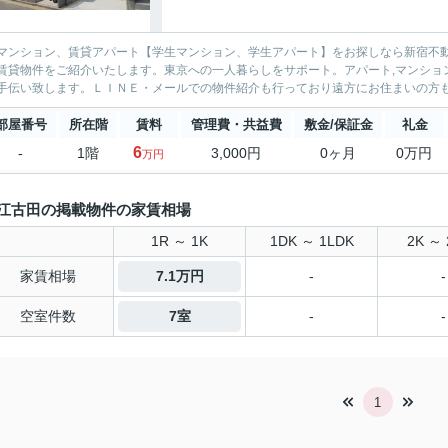
マンション、賃貸アパート【学生マンション、学生アパート】をお探しなら新宿不動
賃貸物件をご紹介いたします。東京への一人暮らしをサポート。アパート,マンション物件を中心に取り
部屋番号
所在階
賃料
管理費・共益費
敷金/保証金
礼金
6
-
1階
3,000円
0ヶ月
0万円
万円
江古田の掲載物件の家賃相場
1R ～ 1K
1DK ～ 1LDK
2K ～ 
家賃相場
7.1万円
-
-
空室件数
7室
-
-
1