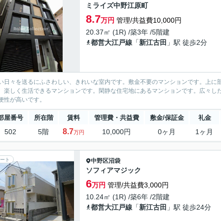
ミライズ中野江原町
8.7
万円
管理/共益費10,000円
20.37㎡ (1R) /築3年 /5階建
都営大江戸線
「
新江古田
」駅 徒歩2分
い日々を送るにふさわしい、きれいな室内です。敷金不要のマンションです。上に
、楽しく生活できるマンションです。閑静な住宅地にあるマンションです。広々し
便性が高いです。
部屋番号
所在階
賃料
管理費・共益費
敷金/保証金
礼金
8.7
502
5階
10,000円
0ヶ月
1ヶ月
万円
ート
中野区
沼袋
ソフィアマジック
6
万円
管理/共益費3,000円
10.24㎡ (1R) /築6年 /2階建
都営大江戸線
「
新江古田
」駅 徒歩24分