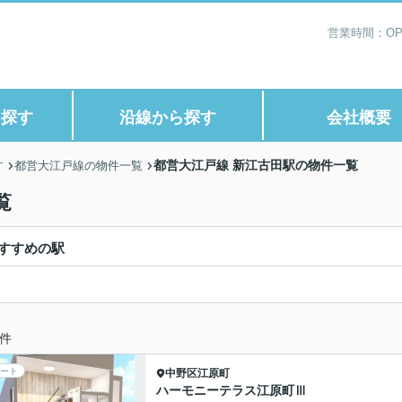
営業時間：OP1
ら探す
沿線から探す
会社概要
都営大江戸線 新江古田駅の物件一覧
す
都営大江戸線の物件一覧
覧
すすめの駅
件
ート
中野区
江原町
ハーモニーテラス江原町Ⅲ