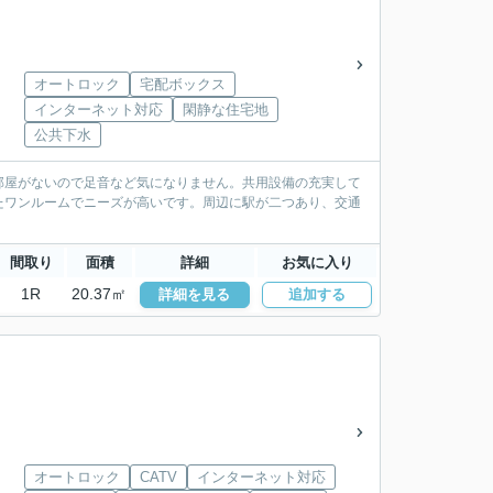
オートロック
宅配ボックス
インターネット対応
閑静な住宅地
公共下水
部屋がないので足音など気になりません。共用設備の充実して
たワンルームでニーズが高いです。周辺に駅が二つあり、交通
間取り
面積
詳細
お気に入り
1R
20.37㎡
詳細を見る
追加する
オートロック
CATV
インターネット対応