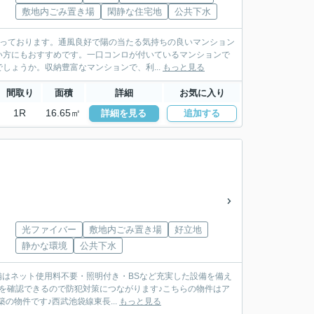
敷地内ごみ置き場
閑静な住宅地
公共下水
なっております。通風良好で陽の当たる気持ちの良いマンション
い方にもおすすめです。一口コンロが付いているマンションで
ょうか。収納豊富なマンションで、利...
もっと見る
間取り
面積
詳細
お気に入り
1R
16.65㎡
詳細を見る
追加する
光ファイバー
敷地内ごみ置き場
好立地
静かな環境
公共下水
備はネット使用料不要・照明付き・BSなど充実した設備を備え
を確認できるので防犯対策につながります♪こちらの物件はア
の物件です♪西武池袋線東長...
もっと見る