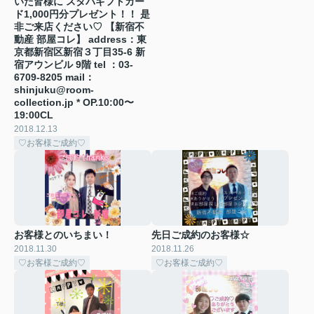
いた皆様に スタバギフトカー
ド1,000円分プレゼント！！ 是
非ご来店ください♡ 【新宿不
動産 部屋コレ】 address：東
京都新宿区新宿３丁目35-6 新
宿アウンビル 9階 tel ：03-
6709-8205 mail：
shinjuku@room-
collection.jp * OP.10:00〜
19:00CL
2018.12.13
♡お客様ご成約♡
お客様とのいちまい！
先日ご成約のお客様☆
2018.11.30
2018.11.26
♡お客様ご成約♡
♡お客様ご成約♡