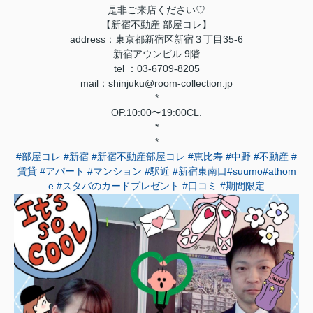
是非ご来店ください♡
【新宿不動産 部屋コレ】
address：東京都新宿区新宿３丁目35-6
新宿アウンビル 9階
tel ：03-6709-8205
mail：shinjuku@room-collection.jp
*
OP.10:00〜19:00CL.
*
*
#部屋コレ
#新宿
#新宿不動産部屋コレ
#恵比寿
#中野
#不動産
#
賃貸
#アパート
#マンション
#駅近
#新宿東南口
#suumo
#athom
e
#スタバのカードプレゼント
#口コミ
#期間限定