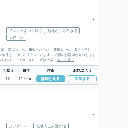
インターネット対応
敷地内ごみ置き場
公共下水
産 部屋コレへご相談ください。 新宿を中心に多くの不動
扱っています。 納得のお部屋が見つかるま
でお手伝い致します。ＬＩＮＥ・メールでの物件紹介も行っており遠方にお住まいの方もお気軽にご相談下さい。 近隣大学...
もっと見る
間取り
面積
詳細
お気に入り
1R
11.04㎡
詳細を見る
追加する
光ファイバー
敷地内ごみ置き場