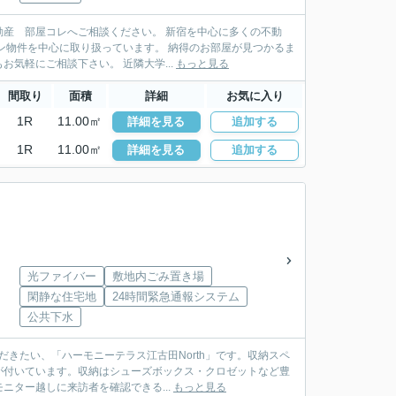
産 部屋コレへご相談ください。 新宿を中心に多くの不動
扱っています。 納得のお部屋が見つかるま
でお手伝い致します。ＬＩＮＥ・メールでの物件紹介も行っており遠方にお住まいの方もお気軽にご相談下さい。 近隣大学...
もっと見る
間取り
面積
詳細
お気に入り
1R
11.00㎡
詳細を見る
追加する
1R
11.00㎡
詳細を見る
追加する
光ファイバー
敷地内ごみ置き場
閑静な住宅地
24時間緊急通報システム
公共下水
だきたい、「ハーモニーテラス江古田North」です。収納スペ
が付いています。収納はシューズボックス・クロゼットなど豊
ター越しに来訪者を確認できる...
もっと見る