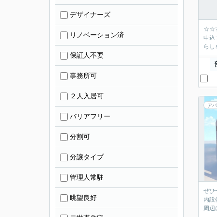
デザイナーズ
☆☆す
リノベーション済
申込フ
らし
保証人不要
事務所可
２人入居可
アパ
バリアフリー
分割可
分譲タイプ
管理人常駐
ぜひ
眺望良好
内設
周辺