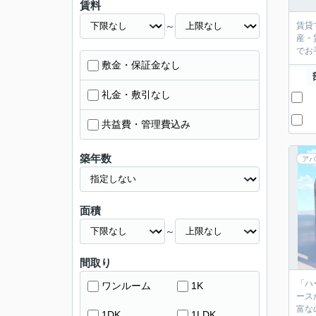
賃料
～
賃貸
産・
敷金・保証金なし
礼金・敷引なし
共益費・管理費込み
築年数
アパ
面積
～
間取り
「ハ
ワンルーム
1K
ース
富な
1DK
1LDK