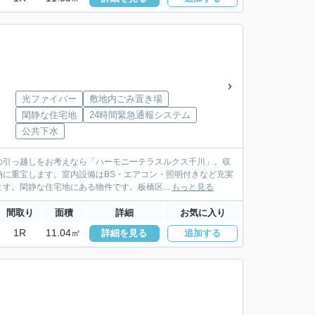
光ファイバー
敷地内ごみ置き場
閑静な住宅地
24時間緊急通報システム
公共下水
の引っ越しをお考えなら「ハーモニーテラスルクス千川」。収
に重宝します。室内設備はBS・エアコン・照明付きなど充実
す。閑静な住宅地にある物件です。板橋区...
もっと見る
間取り
面積
詳細
お気に入り
1R
11.04㎡
詳細を見る
追加する