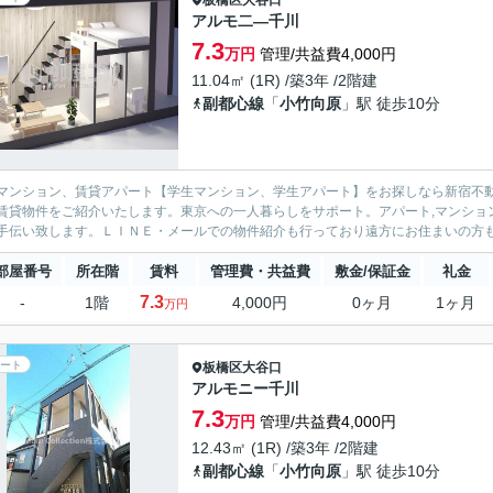
板橋区
大谷口
アルモ二―千川
7.3
万円
管理/共益費4,000円
11.04㎡ (1R) /築3年 /2階建
副都心線
「
小竹向原
」駅 徒歩10分
マンション、賃貸アパート【学生マンション、学生アパート】をお探しなら新宿不動
賃貸物件をご紹介いたします。東京への一人暮らしをサポート。アパート,マンション物件を中心に取り
部屋番号
所在階
賃料
管理費・共益費
敷金/保証金
礼金
7.3
-
1階
4,000円
0ヶ月
1ヶ月
万円
ート
板橋区
大谷口
アルモニー千川
7.3
万円
管理/共益費4,000円
12.43㎡ (1R) /築3年 /2階建
副都心線
「
小竹向原
」駅 徒歩10分