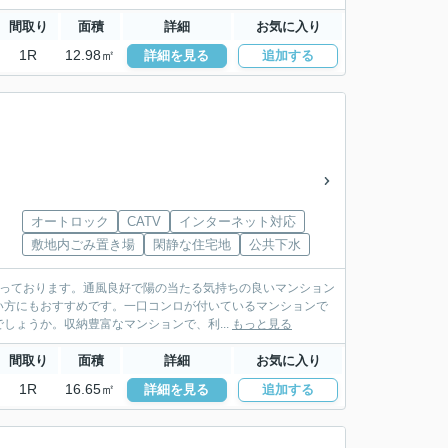
間取り
面積
詳細
お気に入り
1R
12.98㎡
詳細を見る
追加する
オートロック
CATV
インターネット対応
敷地内ごみ置き場
閑静な住宅地
公共下水
なっております。通風良好で陽の当たる気持ちの良いマンション
い方にもおすすめです。一口コンロが付いているマンションで
ょうか。収納豊富なマンションで、利...
もっと見る
間取り
面積
詳細
お気に入り
1R
16.65㎡
詳細を見る
追加する