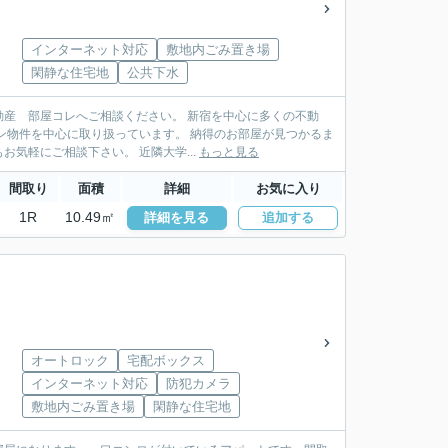
インターネット対応
敷地内ごみ置き場
閑静な住宅地
公共下水
産 部屋コレへご相談ください。 新宿を中心に多くの不動
扱っています。 納得のお部屋が見つかるま
でお手伝い致します。ＬＩＮＥ・メールでの物件紹介も行っており遠方にお住まいの方もお気軽にご相談下さい。 近隣大学...
もっと見る
間取り
面積
詳細
お気に入り
1R
10.49㎡
詳細を見る
追加する
オートロック
宅配ボックス
インターネット対応
防犯カメラ
敷地内ごみ置き場
閑静な住宅地