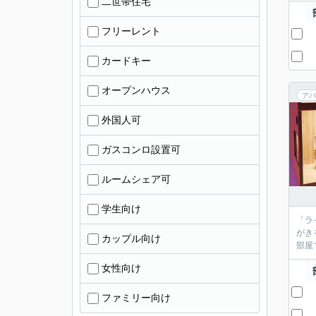
二世帯住宅
フリーレント
カードキー
オープンハウス
アパ
外国人可
ガスコンロ設置可
ルームシェア可
学生向け
「ラ
がき
カップル向け
部屋
女性向け
ファミリー向け