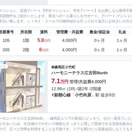
マンション、賃貸アパート【学生マンション、学生アパート】をお探しなら新宿不動
賃貸物件をご紹介いたします。東京への一人暮らしをサポート。アパート,マンション物件を中心に取り
部屋番号
所在階
賃料
管理費・共益費
敷金/保証金
礼金
5.8
105
1階
4,000円
0ヶ月
1ヶ月
万円
6
205
2階
4,000円
0ヶ月
1ヶ月
万円
ート
練馬区
小竹町
ハーモニーテラス江古田North
7.1
万円
管理/共益費4,000円
12.98㎡ (1R) /築2年 /2階建
副都心線
「
小竹向原
」駅 徒歩9分
ーモニーテラス江古田North」：練馬区エリアの新居にピッタリ。ぜひ一度見ていた
が大きいため、生活感のでやすい小物類もすっきりと隠して収納できる洗面化粧台
ので、広々と空間を利用することも可能です。ドアを開けたり直接会話しなくてもモニ