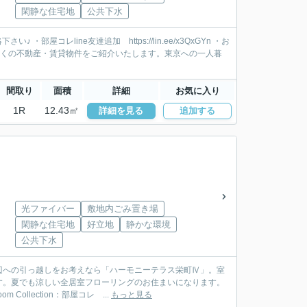
閑静な住宅地
公共下水
屋コレline友達追加 https://lin.ee/x3QxGYn ・お
177/ 新宿を中心に多くの不動産・賃貸物件をご紹介いたします。東京への一人暮
間取り
面積
詳細
お気に入り
1R
12.43㎡
詳細を見る
追加する
光ファイバー
敷地内ごみ置き場
閑静な住宅地
好立地
静かな環境
公共下水
辺への引っ越しをお考えなら「ハーモニーテラス栄町Ⅳ」。室
す。夏でも涼しい全居室フローリングのお住まいになります。
lection：部屋コレ ...
もっと見る