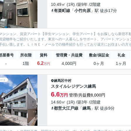
10.49㎡ (1R) /築9年 /2階建
有楽町線
「
小竹向原
」駅 徒歩17分
マンション、賃貸アパート【学生マンション、学生アパート】をお探しなら新宿不動
賃貸物件をご紹介いたします。東京への一人暮らしをサポート。アパート,マンション物件を中心に取り
部屋番号
所在階
賃料
管理費・共益費
敷金/保証金
礼金
6.2
-
1階
4,000円
0ヶ月
1ヶ月
万円
ート
練馬区
中村
スタイルレジデンス練馬
6.6
万円
管理/共益費8,000円
14.60㎡ (1R) /築3年 /2階建
都営大江戸線
「
練馬
」駅 徒歩9分