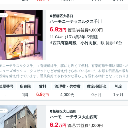
ート
板橋区
大谷口
ハーモニーテラスルクス千川
6.9
万円
管理/共益費4,000円
11.04㎡ (1R) /築3年 /2階建
西武有楽町線
「
小竹向原
」駅 徒歩16分
モニーテラスルクス千川：有楽町線千川駅にも近くて便利。有楽町線千川駅周辺へ
シューズボックス・クロゼットなどが備え付けられているので、衣類や日用品の収納
設備を備え付けています。通風良好でさわやかな暮らしを送れる物件となっておりま
部屋番号
所在階
賃料
管理費・共益費
敷金/保証金
礼金
6.9
-
1階
4,000円
0ヶ月
1ヶ月
万円
ート
板橋区
大山西町
ハーモニーテラス大山西町
6.2
万円
管理/共益費4,000円