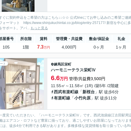
ぐに契約申込をご希望の方はこちら↓↓☆☆ 公式lineにてお申し込みのご希望ご連絡下さい♪ ・部
ォーマット https://www.shinjukuchintai.co.jp/blog/entry-257
をサポート。アパ...
もっと見る
部屋番号
所在階
賃料
管理費・共益費
敷金/保証金
礼金
7.3
105
1階
4,000円
0ヶ月
1ヶ月
万円
ート
練馬区
栄町
ハーモニーテラス栄町Ⅳ
6.6
万円
管理/共益費3,500円
11.55㎡～11.58㎡ (1R) /築5年 /2階建
西武有楽町線
「
新桜台
」駅 徒歩6分
有楽町線
「
小竹向原
」駅 徒歩11分
一度見ていただきたい、「ハーモニーテラス栄町Ⅳ」です。西武池袋線江古田駅周
備はエアコン・ロフトなど豊富に揃っており、過ごしやすいお部屋になっておりま
には、徒歩4分で利用できる駅があります。多種多様な賃貸情報を取り扱っているRoom Col