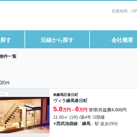
営業時間：OP1
ら探す
沿線から探す
会社概要
物件一覧
30
件
ート
練馬区
春日町
ヴィラ練馬春日町
5.8
6
万円～
万円
管理/共益費4,000円
11.00㎡ (1R) /築4年 /2階建
西武池袋線
「
練馬
」駅 徒歩29分