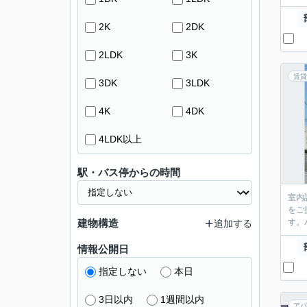
2K
2DK
2LDK
3K
賃貸
3DK
3LDK
4K
4DK
4LDK以上
駅・バス停からの時間
室内
をご
建物構造
す。
追加する
情報公開日
指定しない
本日
3日以内
1週間以内
アパ