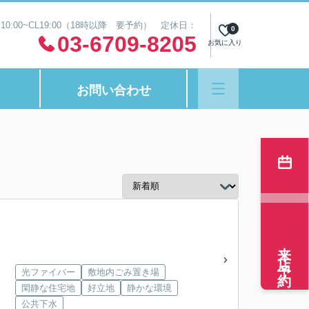
0:00~CL19:00（18時以降 要予約） 定休日：
0
03-6709-8205
お気に入り
お問い合わせ
来店予約
光ファイバー
敷地内ごみ置き場
閑静な住宅地
好立地
静かな環境
公共下水