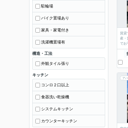
駐輪場
バイク置場あり
家具・家電付き
賃貸
産・
洗濯機置場有
構造・工法
外観タイル張り
キッチン
アパ
コンロ２口以上
食器洗い乾燥機
システムキッチン
カウンターキッチン