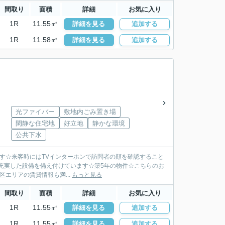
間取り
面積
詳細
お気に入り
1R
11.55㎡
詳細を見る
追加する
1R
11.58㎡
詳細を見る
追加する
光ファイバー
敷地内ごみ置き場
閑静な住宅地
好立地
静かな環境
公共下水
す☆来客時にはTVインターホンで訪問者の顔を確認すること
充実した設備を備え付けています☆築5年の物件☆こちらのお
橋区エリアの賃貸情報も満...
もっと見る
間取り
面積
詳細
お気に入り
1R
11.55㎡
詳細を見る
追加する
1R
11.55㎡
詳細を見る
追加する