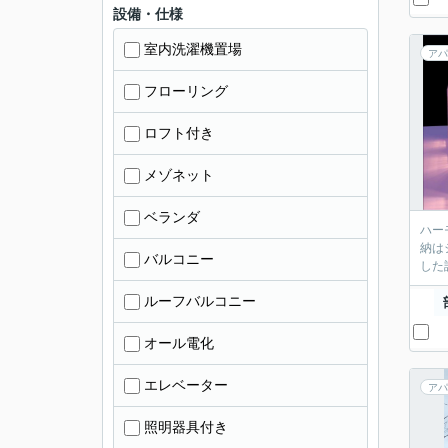
設備・仕様
室内洗濯機置場
アパ
フローリング
ロフト付き
メゾネット
ベランダ
ハー
納は
バルコニー
した
ルーフバルコニー
オール電化
エレベーター
アパ
照明器具付き