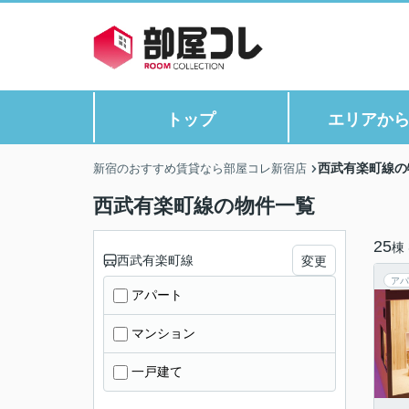
トップ
エリアか
西武有楽町線の
新宿のおすすめ賃貸なら部屋コレ新宿店
西武有楽町線の物件一覧
25
棟
西武有楽町線
変更
アパ
アパート
マンション
一戸建て