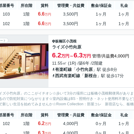
部屋番号
所在階
賃料
管理費・共益費
敷金/保証金
礼金
6.6
103
1階
3,500円
1ヶ月
1ヶ月
万円
6.6
102
1階
3,500円
1ヶ月
1ヶ月
万円
ート
板橋区
小茂根
ライズ小竹向原
6.2
6.3
万円～
万円
管理/共益費4,000円
11.55㎡ (1R) /築6年 /2階建
有楽町線
「
小竹向原
」駅 徒歩8分
西武有楽町線
「
新桜台
」駅 徒歩17分
イズ小竹向原」のここがイチオシ☆歩いて3分の場所には板橋小茂根郵便局がありま
るので防犯対策につながります☆室内設備はBS・照明付き・ネット使用料不要など
で新しい生活を始めてみませんか☆Room Collection：部屋コレ 新宿店なら、板
部屋番号
所在階
賃料
管理費・共益費
敷金/保証金
礼金
6.2
102
1階
4,000円
0ヶ月
1ヶ月
万円
6.3
-
1階
4,000円
0ヶ月
1ヶ月
万円