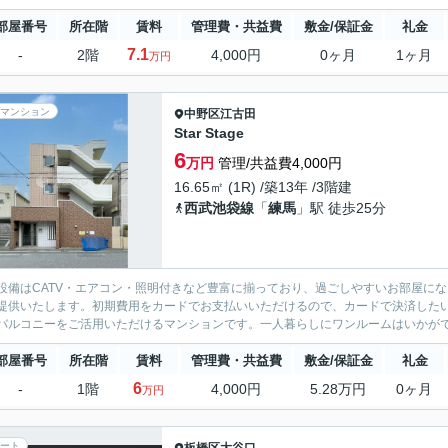
部屋番号
所在階
賃料
管理費・共益費
敷金/保証金
礼金
7.1
-
2階
4,000円
0ヶ月
1ヶ月
万円
マンション
中野区
江古田
Star Stage
6
万円
管理/共益費4,000円
16.65㎡ (1R) /築13年 /3階建
西武池袋線
「
練馬
」駅 徒歩25分
設備はCATV・エアコン・照明付きなど豊富に揃っており、過ごしやすいお部屋に
提供いたします。初期費用をカードでお支払いいただけるので、カードで決済した
バルコニーをご活用いただけるマンションです。一人暮らしにワンルームはいかがでし
部屋番号
所在階
賃料
管理費・共益費
敷金/保証金
礼金
6
-
1階
4,000円
5.28万円
0ヶ月
万円
ート