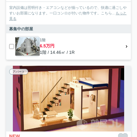
室内設備は照明付き・エアコンなどが揃っているので、快適に過ごしや
すいお部屋になります。一口コンロが付いた物件です。こちら...
もっと
見る
募集中の部屋
1階
6.5万円
1階 / 14.46㎡ / 1R
アパート
NEW