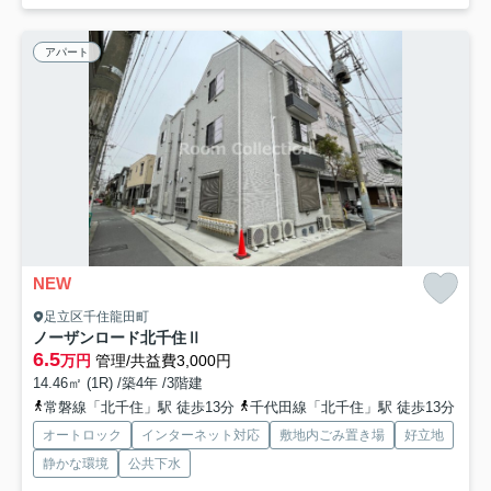
アパート
NEW
足立区千住龍田町
ノーザンロード北千住Ⅱ
6.5
万円
管理/共益費3,000円
14.46㎡ (1R) /築4年 /3階建
常磐線「北千住」駅 徒歩13分
千代田線「北千住」駅 徒歩13分
オートロック
インターネット対応
敷地内ごみ置き場
好立地
静かな環境
公共下水