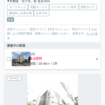
常磐線「北千住」駅 徒歩26分
オートロック
宅配ボックス
インターネット対応
防犯カメラ
敷地内ごみ置き場
公共下水
新築
賃貸マンション、賃貸アパート【学生マンション、学生アパート】をお
探しなら新宿不動産 部屋コレへご相談ください。 新宿を中...
もっと見
る
募集中の部屋
4階
8.3万円
4階 / 18.46㎡ / 1R
アパート