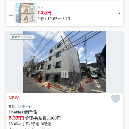
202
7.3万円
2階 / 12.65㎡ / 1R
賃貸マンション
NEW
荒川区南千住
TheNest南千住
8.3
万円
管理/共益費5,000円
18.46㎡ (1R) /予定 /4階建