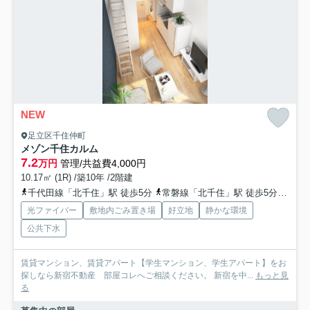
NEW
足立区千住仲町
メゾン千住カルム
7.2
万円
管理/共益費4,000円
10.17㎡ (1R) /築10年 /2階建
千代田線「北千住」駅 徒歩5分
常磐線「北千住」駅 徒歩5分
日比
光ファイバー
敷地内ごみ置き場
好立地
静かな環境
公共下水
賃貸マンション、賃貸アパート【学生マンション、学生アパート】をお
探しなら新宿不動産 部屋コレへご相談ください。 新宿を中...
もっと見
る