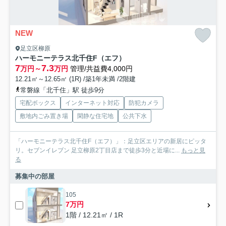
NEW
足立区柳原
ハーモニーテラス北千住F（エフ）
7
7.3
万円～
万円
管理/共益費4,000円
12.21㎡～12.65㎡ (1R) /築1年未満 /2階建
常磐線「北千住」駅 徒歩9分
宅配ボックス
インターネット対応
防犯カメラ
敷地内ごみ置き場
閑静な住宅地
公共下水
「ハーモニーテラス北千住F（エフ）」：足立区エリアの新居にピッタ
リ。セブンイレブン 足立柳原2丁目店まで徒歩3分と近場に...
もっと見
る
募集中の部屋
105
7万円
1階 / 12.21㎡ / 1R