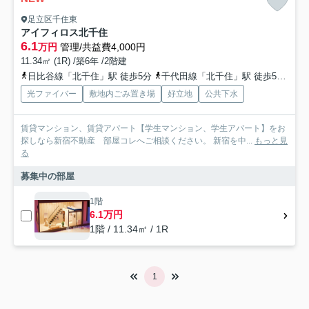
足立区千住東
アイフィロス北千住
6.1
万円
管理/共益費4,000円
11.34㎡ (1R) /築6年 /2階建
日比谷線「北千住」駅 徒歩5分
千代田線「北千住」駅 徒歩5分
常
光ファイバー
敷地内ごみ置き場
好立地
公共下水
賃貸マンション、賃貸アパート【学生マンション、学生アパート】をお
探しなら新宿不動産 部屋コレへご相談ください。 新宿を中...
もっと見
る
募集中の部屋
1階
6.1万円
1階 / 11.34㎡ / 1R
1