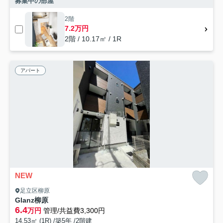
募集中の部屋
2階
7.2万円
2階 / 10.17㎡ / 1R
アパート
NEW
足立区柳原
Glanz柳原
6.4
万円
管理/共益費3,300円
14.53㎡ (1R) /築5年 /2階建