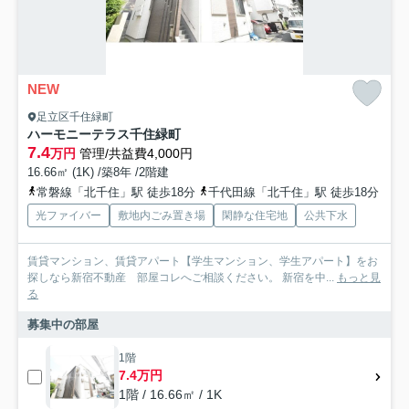
NEW
足立区千住緑町
ハーモニーテラス千住緑町
7.4
万円
管理/共益費4,000円
16.66㎡ (1K) /築8年 /2階建
常磐線「北千住」駅 徒歩18分
千代田線「北千住」駅 徒歩18分
光ファイバー
敷地内ごみ置き場
閑静な住宅地
公共下水
賃貸マンション、賃貸アパート【学生マンション、学生アパート】をお
探しなら新宿不動産 部屋コレへご相談ください。 新宿を中...
もっと見
る
募集中の部屋
1階
7.4万円
1階 / 16.66㎡ / 1K