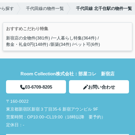
から探す
千代田線の物件一覧
千代田線 北千住駅の物件一覧
おすすめこだわり特集
新宿店の全物件(381件)
一人暮らし特集(364件)
敷金・礼金0円(148件)
新築(34件)
ペット可(6件)
Room Collection株式会社：部屋コレ 新宿店
03-6709-8205
お問い合わせ
〒160-0022
東京都新宿区新宿３丁目35-6 新宿アウンビル 9F
営業時間：
OP10:00~CL19:00（18時以降 要予約）
定休日：
-