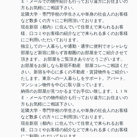
Ｅ・メールでの物件紹介も行っており遠方にお住まいの
方もお気軽にご相談下さい。
近隣大学・専門学校の学生さんや単身の社会人のお客様
など数多くの方々にご利用頂いております。
現在新宿（都内）に住んでいて住替えで来られるお客
様、口コミやお客様の紹介などで来られる多くのお客様
にご利用いただいております。
独立しての一人暮らしや通勤・通学に便利でオシャレな
部屋など新宿に限らず首都圏のお部屋全てご紹介させて
頂きます。 お部屋をご覧頂きありがとうございます。
お部屋をお探しなら新宿不動産 部屋コレへご相談くだ
さい。新宿を中心に多くの不動産・賃貸物件をご紹介い
たします。東京への一人暮らしをサポート。アパート,
マンション物件を中心に取り扱っています。
納得のお部屋が見つかるまでお手伝い致します。ＬＩＮ
Ｅ・メールでの物件紹介も行っており遠方にお住まいの
方もお気軽にご相談下さい。
近隣大学・専門学校の学生さんや単身の社会人のお客様
など数多くの方々にご利用頂いております。
現在新宿（都内）に住んでいて住替えで来られるお客
様、口コミやお客様の紹介などで来られる多くのお客様
にご利用いただいております。