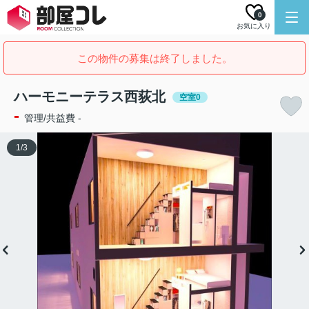
0
お気に入り
この物件の募集は終了しました。
ハーモニーテラス西荻北
空室0
-
管理/共益費 -
1
/
3