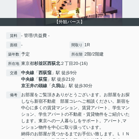
【外観パース】
- 管理/共益費 -
賃料
-
1R
面積
間取り
予定
2階/2階建
築年数
所在階
東京都
杉並区
西荻北
２丁目20-(16)
所在地
中央線
「
西荻窪
」駅 徒歩9分
交通
中央線
「
荻窪
」駅 徒歩21分
京王井の頭線
「
久我山
」駅 徒歩30分
お部屋をご覧頂きありがとうございます。お部屋をお探
備考
しなら新宿不動産 部屋コレへご相談ください。新宿を
中心に多くの賃貸マンション、賃貸アパート、学生マン
ション、学生アパートの不動産・賃貸物件をご紹介いた
します。東京への一人暮らしをサポート。アパート,マ
ンション物件を中心に取り扱っています。
納得のお部屋が見つかるまでお手伝い致します。ＬＩＮ