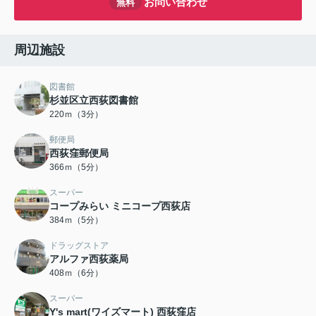
お問い合わせ
無料
周辺施設
図書館
杉並区立西荻図書館
220ｍ（3分）
郵便局
西荻窪郵便局
366ｍ（5分）
スーパー
コープみらい ミニコープ西荻店
384ｍ（5分）
ドラッグストア
アルファ西荻薬局
408ｍ（6分）
スーパー
Y's mart(ワイズマート) 西荻窪店