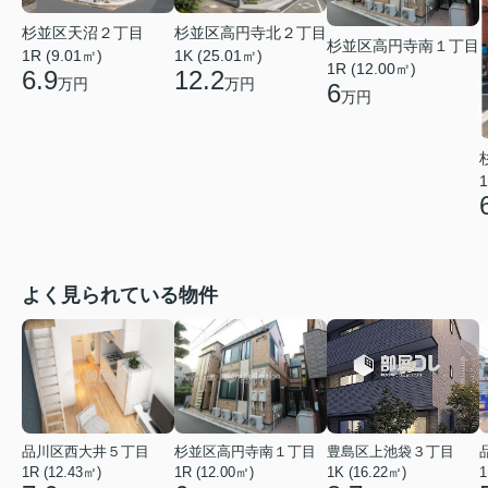
杉並区高円寺北２丁目
杉並区天沼２丁目
杉並区高円寺南１丁目
1K (25.01㎡)
1R (9.01㎡)
1R (12.00㎡)
12.2
6.9
万円
万円
6
万円
1
よく見られている物件
品川区西大井５丁目
杉並区高円寺南１丁目
豊島区上池袋３丁目
1R (12.43㎡)
1R (12.00㎡)
1K (16.22㎡)
1