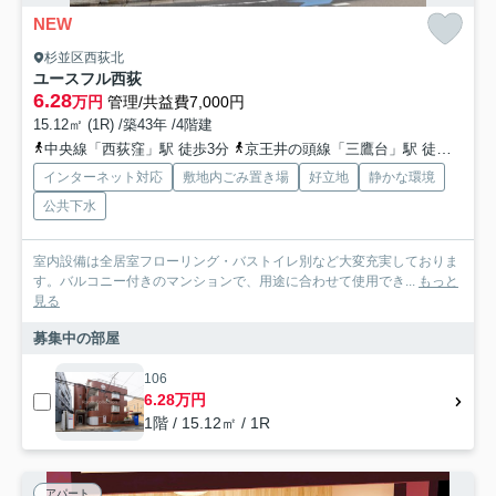
NEW
杉並区西荻北
ユースフル西荻
6.28
万円
管理/共益費7,000円
15.12㎡ (1R) /築43年 /4階建
中央線「西荻窪」駅 徒歩3分
京王井の頭線「三鷹台」駅 徒歩26分
インターネット対応
敷地内ごみ置き場
好立地
静かな環境
公共下水
室内設備は全居室フローリング・バストイレ別など大変充実しておりま
す。バルコニー付きのマンションで、用途に合わせて使用でき...
もっと
見る
募集中の部屋
106
6.28万円
1階 / 15.12㎡ / 1R
アパート