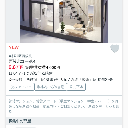
NEW
杉並区西荻北
西荻北コーポK
6.6
万円
管理/共益費4,000円
11.04㎡ (1R) /築2年 /2階建
中央線「西荻窪」駅 徒歩7分
丸ノ内線「荻窪」駅 徒歩27分
総武線
光ファイバー
敷地内ごみ置き場
公共下水
賃貸マンション、賃貸アパート【学生マンション、学生アパート】をお
探しなら新宿不動産 部屋コレへご相談ください。 新宿を中...
もっと見
る
募集中の部屋