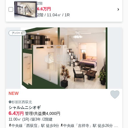
2階
6.6万円
2階 / 11.04㎡ / 1R
アパート
NEW
杉並区西荻北
シャルムニシオギ
6.4
万円
管理/共益費4,000円
11.00㎡ (1R) /築3年 /2階建
中央線「西荻窪」駅 徒歩9分
中央線「吉祥寺」駅 徒歩26分
京王井