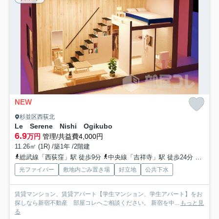
NEW
杉並区西荻北
Le Serene Nishi Ogikubo
6.9
万円
管理/共益費4,000円
11.26㎡ (1R) /築1年 /2階建
総武線「西荻窪」駅 徒歩9分
中央線「吉祥寺」駅 徒歩24分
京王井
光ファイバー
敷地内ごみ置き場
好立地
公共下水
賃貸マンション、賃貸アパート【学生マンション、学生アパート】をお
探しなら新宿不動産 部屋コレへご相談ください。 新宿を中...
もっと見
る