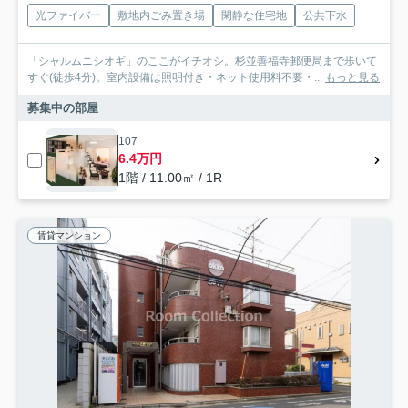
光ファイバー
敷地内ごみ置き場
閑静な住宅地
公共下水
「シャルムニシオギ」のここがイチオシ。杉並善福寺郵便局まで歩いて
すぐ(徒歩4分)。室内設備は照明付き・ネット使用料不要・...
もっと見る
募集中の部屋
107
6.4万円
1階 / 11.00㎡ / 1R
賃貸マンション