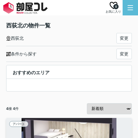
0
お気に入り
西荻北の物件一覧
西荻北
変更
条件から探す
変更
おすすめのエリア
4
棟
4
件
アパート