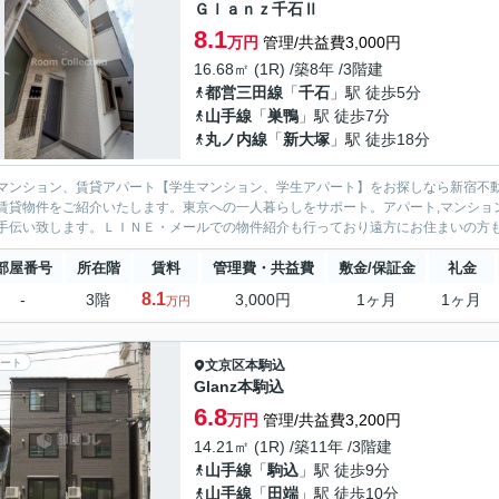
Ｇｌａｎｚ千石Ⅱ
8.1
万円
管理/共益費3,000円
16.68㎡ (1R) /築8年 /3階建
都営三田線
「
千石
」駅 徒歩5分
山手線
「
巣鴨
」駅 徒歩7分
丸ノ内線
「
新大塚
」駅 徒歩18分
マンション、賃貸アパート【学生マンション、学生アパート】をお探しなら新宿不動
賃貸物件をご紹介いたします。東京への一人暮らしをサポート。アパート,マンション物件を中心に取り
部屋番号
所在階
賃料
管理費・共益費
敷金/保証金
礼金
8.1
-
3階
3,000円
1ヶ月
1ヶ月
万円
ート
文京区
本駒込
Glanz本駒込
6.8
万円
管理/共益費3,200円
14.21㎡ (1R) /築11年 /3階建
山手線
「
駒込
」駅 徒歩9分
山手線
「
田端
」駅 徒歩10分