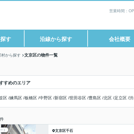
営業時間：OP1
ら探す
沿線から探す
会社概要
文京区の物件一覧
町村から探す
すすめのエリア
並区
/
練馬区
/
板橋区
/
中野区
/
新宿区
/
世田谷区
/
豊島区
/
北区
/
足立区
/
渋
件
ート
文京区
千石