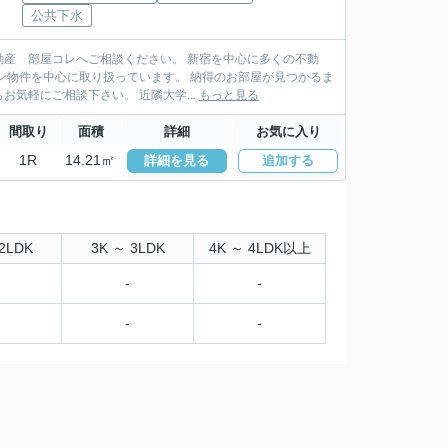
公共下水
産 部屋コレへご相談ください。 新宿を中心に多くの不動
扱っています。 納得のお部屋が見つかるま
でお手伝い致します。ＬＩＮＥ・メールでの物件紹介も行っており遠方にお住まいの方もお気軽にご相談下さい。 近隣大学...
もっと見る
間取り
面積
詳細
お気に入り
1R
14.21㎡
詳細を見る
追加する
2LDK
3K ～ 3LDK
4K ～ 4LDK以上
-
-
-
-