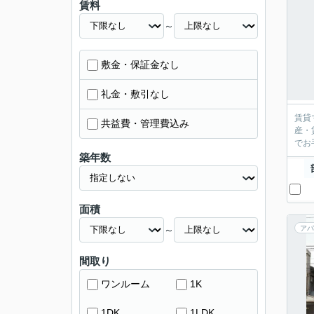
賃料
～
敷金・保証金なし
礼金・敷引なし
賃貸
共益費・管理費込み
産・
築年数
面積
～
アパ
間取り
ワンルーム
1K
1DK
1LDK