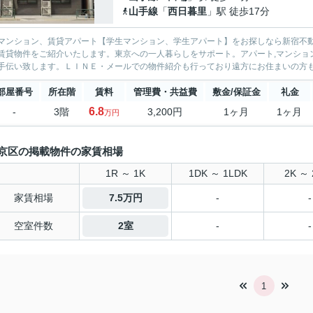
山手線
「
西日暮里
」駅 徒歩17分
マンション、賃貸アパート【学生マンション、学生アパート】をお探しなら新宿不動
賃貸物件をご紹介いたします。東京への一人暮らしをサポート。アパート,マンション物件を中心に取り
部屋番号
所在階
賃料
管理費・共益費
敷金/保証金
礼金
6.8
-
3階
3,200円
1ヶ月
1ヶ月
万円
京区の掲載物件の家賃相場
1R ～ 1K
1DK ～ 1LDK
2K ～ 
家賃相場
7.5万円
-
-
空室件数
2室
-
-
1