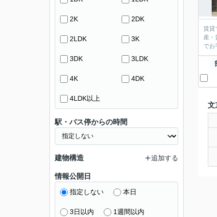
2K
2DK
賃貸
産・
2LDK
3K
3DK
3LDK
4K
4DK
4LDK以上
文
駅・バス停からの時間
建物構造
追加する
情報公開日
指定しない
本日
3日以内
1週間以内