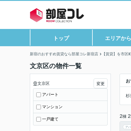
トップ
エリアか
新宿のおすすめ賃貸なら部屋コレ新宿店
【賃貸】を市区
文京区の物件一覧
お
文京区
変更
アパート
杉
マンション
2
2
棟
一戸建て
アパ