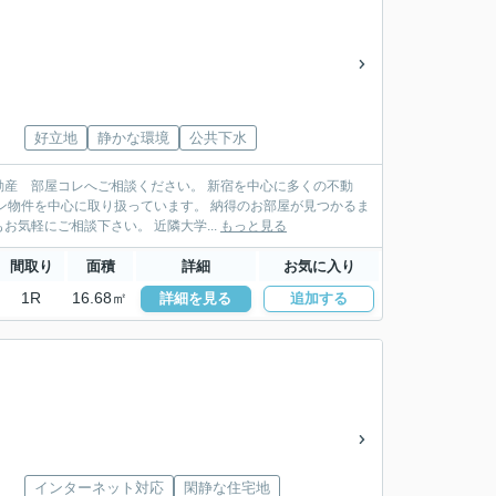
好立地
静かな環境
公共下水
産 部屋コレへご相談ください。 新宿を中心に多くの不動
扱っています。 納得のお部屋が見つかるま
でお手伝い致します。ＬＩＮＥ・メールでの物件紹介も行っており遠方にお住まいの方もお気軽にご相談下さい。 近隣大学...
もっと見る
間取り
面積
詳細
お気に入り
1R
16.68㎡
詳細を見る
追加する
インターネット対応
閑静な住宅地