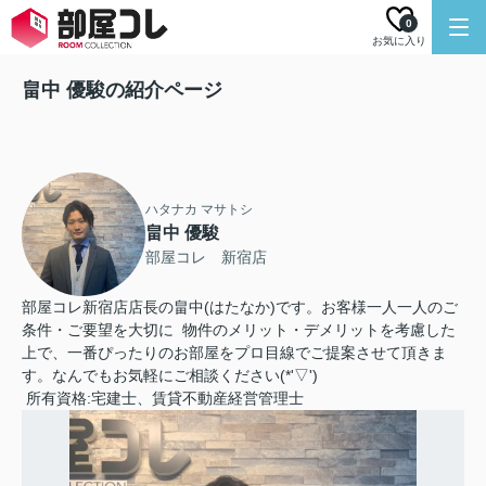
0
お気に入り
畠中 優駿の紹介ページ
ハタナカ マサトシ
畠中 優駿
部屋コレ 新宿店
部屋コレ新宿店店長の畠中(はたなか)です。お客様一人一人のご
条件・ご要望を大切に 物件のメリット・デメリットを考慮した
上で、一番ぴったりのお部屋をプロ目線でご提案させて頂きま
す。なんでもお気軽にご相談ください(*'▽')
所有資格:宅建士、賃貸不動産経営管理士