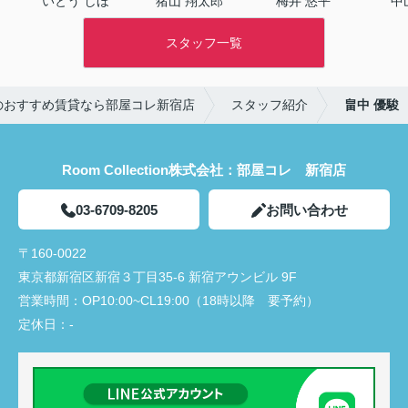
いとう しほ
猪山 翔太郎
梅井 悠平
中
スタッフ一覧
のおすすめ賃貸なら部屋コレ新宿店
スタッフ紹介
畠中 優駿
Room Collection株式会社：部屋コレ 新宿店
03-6709-8205
お問い合わせ
〒160-0022
東京都新宿区新宿３丁目35-6 新宿アウンビル 9F
営業時間：
OP10:00~CL19:00（18時以降 要予約）
定休日：
-