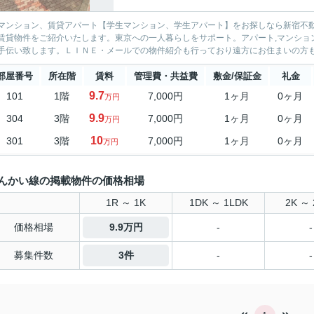
マンション、賃貸アパート【学生マンション、学生アパート】をお探しなら新宿不動
賃貸物件をご紹介いたします。東京への一人暮らしをサポート。アパート,マンション物件を中心に取り
部屋番号
所在階
賃料
管理費・共益費
敷金/保証金
礼金
9.7
101
1階
7,000円
1ヶ月
0ヶ月
万円
9.9
304
3階
7,000円
1ヶ月
0ヶ月
万円
10
301
3階
7,000円
1ヶ月
0ヶ月
万円
んかい線の掲載物件の価格相場
1R ～ 1K
1DK ～ 1LDK
2K ～ 
価格相場
9.9万円
-
-
募集件数
3件
-
-