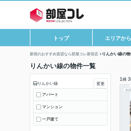
トップ
エリアか
りんかい線の物
新宿のおすすめ賃貸なら部屋コレ新宿店
りんかい線の物件一覧
1
3
棟
りんかい線
変更
賃貸
アパート
マンション
一戸建て