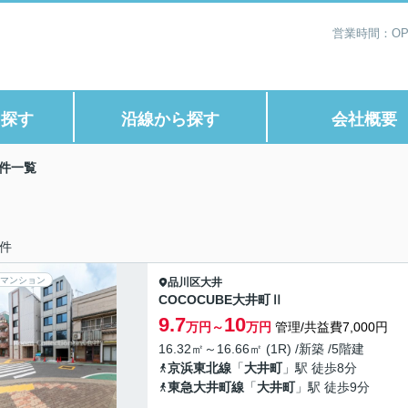
営業時間：OP1
ら探す
沿線から探す
会社概要
件一覧
件
マンション
品川区
大井
COCOCUBE大井町Ⅱ
9.7
10
万円～
万円
管理/共益費7,000円
16.32㎡～16.66㎡ (1R) /新築 /5階建
京浜東北線
「
大井町
」駅 徒歩8分
東急大井町線
「
大井町
」駅 徒歩9分