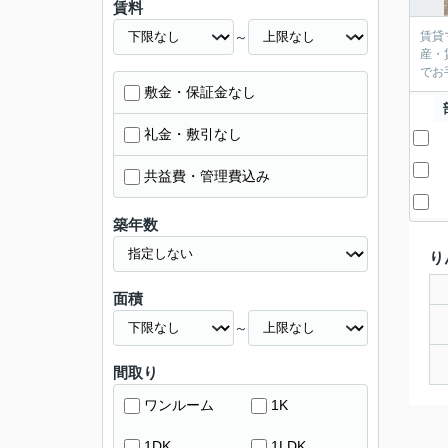
賃料
～
賃貸
産・
敷金・保証金なし
礼金・敷引なし
共益費・管理費込み
築年数
り
面積
～
間取り
ワンルーム
1K
1DK
1LDK