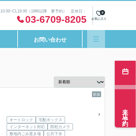
0:00~CL19:00（18時以降 要予約） 定休日：
0
03-6709-8205
お気に入り
お問い合わせ
新築
来店予約
オートロック
宅配ボックス
インターネット対応
防犯カメラ
敷地内ごみ置き場
公共下水