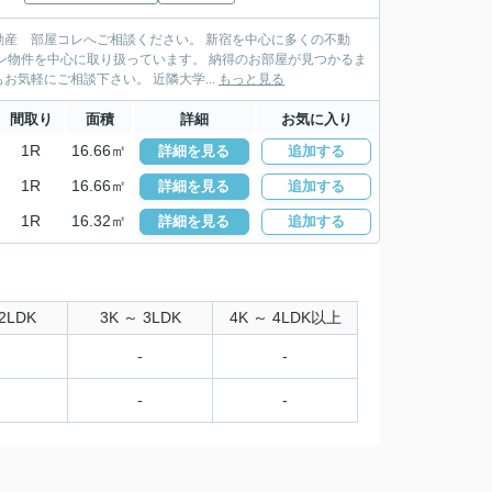
産 部屋コレへご相談ください。 新宿を中心に多くの不動
扱っています。 納得のお部屋が見つかるま
でお手伝い致します。ＬＩＮＥ・メールでの物件紹介も行っており遠方にお住まいの方もお気軽にご相談下さい。 近隣大学...
もっと見る
間取り
面積
詳細
お気に入り
1R
16.66㎡
詳細を見る
追加する
1R
16.66㎡
詳細を見る
追加する
1R
16.32㎡
詳細を見る
追加する
2LDK
3K ～ 3LDK
4K ～ 4LDK以上
-
-
-
-