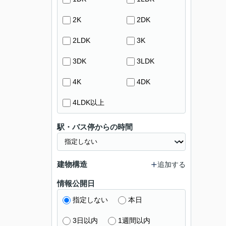
2K
2DK
2LDK
3K
3DK
3LDK
4K
4DK
4LDK以上
駅・バス停からの時間
建物構造
追加する
情報公開日
指定しない
本日
3日以内
1週間以内