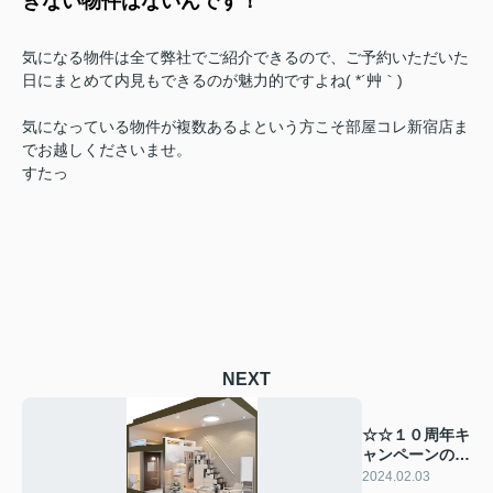
きない物件はないんです！
気になる物件は全て弊社でご紹介できるので、ご予約いただいた
日にまとめて内見もできるのが魅力的ですよね( *´艸｀)
気になっている物件が複数あるよという方こそ部屋コレ新宿店ま
でお越しくださいませ。
すたっ
NEXT
☆☆１０周年キ
ャンペーンのお
知らせ☆☆
2024.02.03