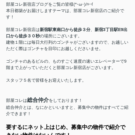
部屋コレ新宿店ブログをご覧の皆様(*･ω･)/ﾊｰｲ
本日都築がお届けしますテーマは、部屋コレ新宿店のご紹介で
す！
部屋コレ新宿店は
新宿駅東南口から徒歩３分
、
新宿3丁目駅E9出
口から徒歩３０秒
の場所にございます。
建物１階には毎日大行列のゴンチャがございますので、お越しい
ただく際はゴンチャを目印にお越しくださいませ。
ゴンチャのあるビルの、ものすごく速度の速いエレベーターで9
階まで上がっていただくと部屋コレ新宿店がございます。
スタッフ５名で皆様をお迎えいたします。
総合仲介
部屋コレは
をしております！
総合仲介とは、なにかといいますと、募集中の物件はすべてご紹
介できます！
要するにネット上はじめ、募集中の物件で紹介で