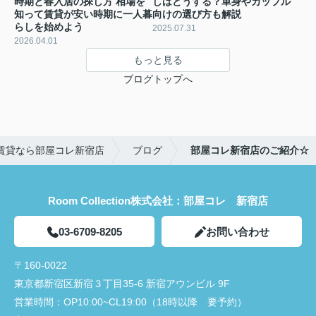
時期と春入居の探し方 相場を
しはどうする？単身やカップル
知って賃貸が安い時期に一人暮
向けの選び方も解説
らしを始めよう
2025.07.31
2026.04.01
もっと見る
ブログトップへ
賃貸なら部屋コレ新宿店
ブログ
部屋コレ新宿店のご紹介☆
Room Collection株式会社：部屋コレ 新宿店
03-6709-8205
お問い合わせ
〒160-0022
東京都新宿区新宿３丁目35-6 新宿アウンビル 9F
営業時間：
OP10:00~CL19:00（18時以降 要予約）