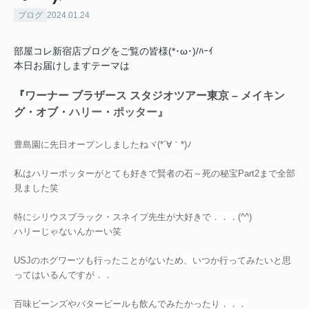
ブログ
2024.01.24
部屋コレ新宿店ブログをご覧の皆様(*･ω･)/ﾊｰｲ
本日お届けしますテーマは
『
ワーナー ブラザース スタジオツアー東京 – メイキン
グ・オブ・
ハリー
・
ポッター』
豊島園に先日オープンしましたねヾ(*´∀｀*)ﾉ
私はハリーポッターがとても好きで賢者の石～死の秘宝Part2まで全部
見ました笑
特にシリウスブラック・スネイプ先生が大好きで．．．(^^)
ハリーじゃないんかーい笑
USJのホグワーツも行ったことがないため、いつか行ってみたいと思
ってはいるんですが．．
百味ビーンズやバタービールも飲んでみたかったり．．．