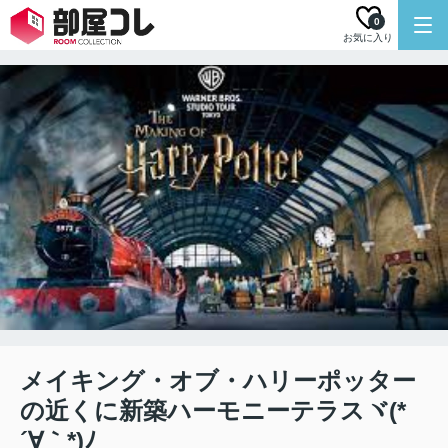
0
お気に入り
メイキング・オブ・ハリーポッター
の近くに新築ハーモニーテラスヾ(*
´∀｀*)ﾉ