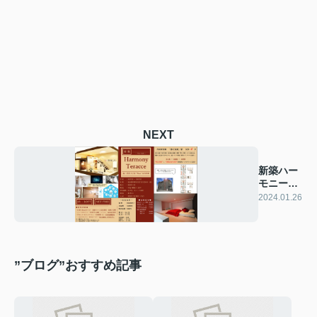
NEXT
新築ハー
モニーテ
ラス誕生
2024.01.26
☆
”ブログ”おすすめ記事