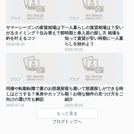
ブログ
ブログ
サマーシーズンの家賃相場は下
一人暮らしの賃貸相場は？安い
がるタイミング？住み替えで節
時期と春入居の探し方 相場を
約を叶えるコツ
知って賃貸が安い時期に一人暮
らしを始めよう
2026.06.10
2026.04.01
ブログ
ブログ
同棲や転勤転職で夏のお部屋探
落ち着いて部屋探しができる時
しはどうする？単身やカップル
期！お得な物件の見つけ方をご
向けの選び方も解説
紹介
2025.07.31
2025.05.02
もっと見る
ブログトップへ