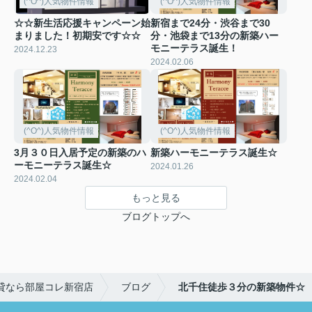
(^O^)人気物件情報
(^O^)人気物件情報
☆☆新生活応援キャンペーン始
新宿まで24分・渋谷まで30
まりました！初期安です☆☆
分・池袋まで13分の新築ハー
モニーテラス誕生！
2024.12.23
2024.02.06
(^O^)人気物件情報
(^O^)人気物件情報
3月３０日入居予定の新築のハ
新築ハーモニーテラス誕生☆
ーモニーテラス誕生☆
2024.01.26
2024.02.04
もっと見る
ブログトップへ
貸なら部屋コレ新宿店
ブログ
北千住徒歩３分の新築物件☆