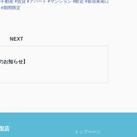
#
不動産
#
賃貸
#
アパート
#
マンション
#
駅近
#
新宿東南口
#
期間限定
NEXT
のお知らせ】
新宿店
トップページ