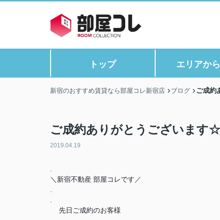
トップ
エリアか
ご成約
新宿のおすすめ賃貸なら部屋コレ新宿店
ブログ
ご成約ありがとうございます
2019.04.19
.
＼新宿不動産 部屋コレです／
.
.
先日ご成約のお客様
❤
❤