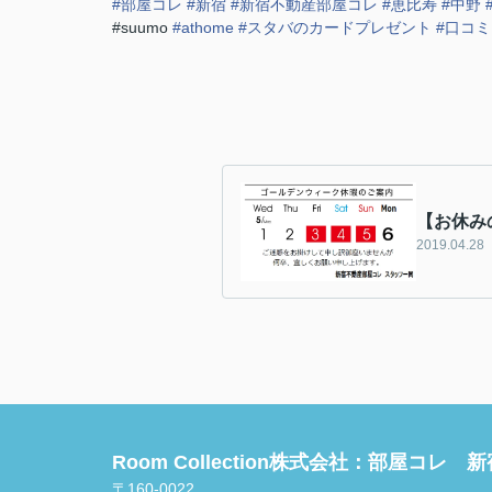
#
部屋コレ
#
新宿
#
新宿不動産部屋コレ
#
恵比寿
#
中野
#suumo
#
athome
#
スタバのカードプレゼント
#
口コミ
【お休み
2019.04.28
Room Collection株式会社：部屋コレ 
〒160-0022