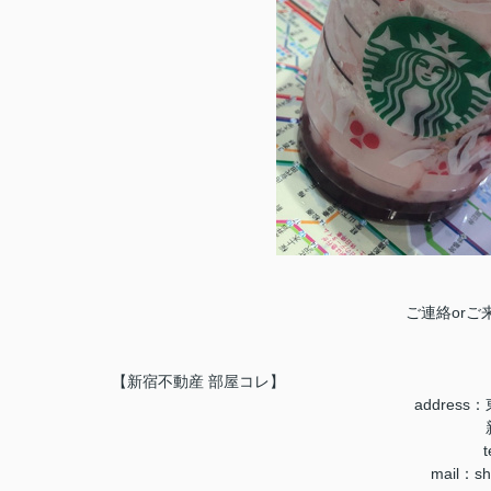
ご連絡or
【新宿不動産 部屋コレ】
addres
t
mail：shi