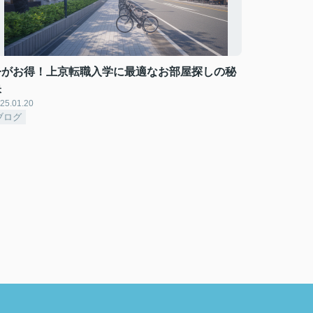
今がお得！上京転職入学に最適なお部屋探しの秘
訣
25.01.20
ブログ