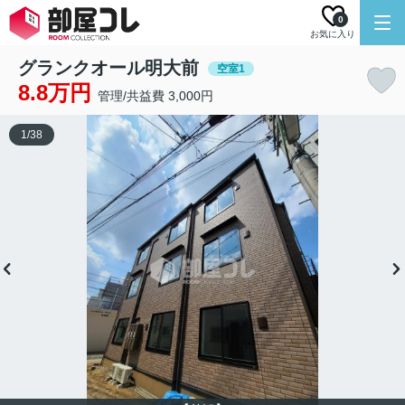
0
お気に入り
グランクオール明大前
空室1
8.8万円
管理/共益費 3,000円
1
/
38