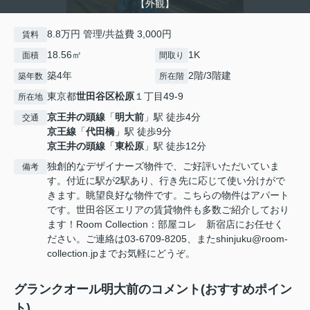
【外観】
8.8万円 管理/共益費 3,000円
賃料
18.56㎡
1K
面積
間取り
築4年
2階/3階建
築年数
所在階
東京都
世田谷区
松原
１丁目49-9
所在地
京王井の頭線
「
明大前
」駅 徒歩4分
交通
京王線
「
代田橋
」駅 徒歩9分
京王井の頭線
「
東松原
」駅 徒歩12分
独創的なデザイナーズ物件で、ご好評いただいていま
備考
す。付近に駅が2駅あり、行き先に応じて使い分けがで
きます。眺望良好な物件です。こちらの物件はアパート
です。世田谷区エリアの賃貸物件も多数ご紹介しており
ます！Room Collection：部屋コレ 新宿店にお任せく
ださい。ご連絡は03-6709-8205、またshinjuku@room-
collection.jpまでお気軽にどうぞ。
グランクオール明大前のコメント(おすすめポイン
ト)