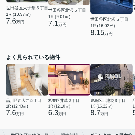
1
世田谷区太子堂５丁目
世田谷区北沢５丁目
1R (13.97㎡)
1R (9.01㎡)
世田谷区北沢５丁目
7.6
7.1
万円
万円
1R (16.02㎡)
8.15
万円
よく見られている物件
品川区西大井５丁目
杉並区井草２丁目
豊島区上池袋３丁目
1R (12.43㎡)
1R (12.10㎡)
1K (16.22㎡)
1
7.6
6.3
8.7
万円
万円
万円