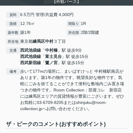
【外観パース】
6.5万円 管理/共益費 4,000円
賃料
12.76㎡
1R
面積
間取り
築1年
2階/2階建
築年数
所在階
東京都
練馬区
中村
３丁目
所在地
西武池袋線
「
中村橋
」駅 徒歩9分
交通
西武池袋線
「
富士見台
」駅 徒歩15分
西武新宿線
「
鷺ノ宮
」駅 徒歩15分
歩いて177mの場所に、まいばすけっと 中村橋駅南店が
備考
あります。築1年の物件です。眺望良好な物件です。気
軽にごみを捨てることができて便利な敷地内ごみ置き場
つきの物件です。Room Collection：部屋コレ 新宿店
には練馬区エリアの賃貸情報が豊富にございます。ぜひ
お気軽に03-6709-8205またはshinjuku@room-
collection.jpへお問い合わせください。
ザ・ピークのコメント(おすすめポイント)