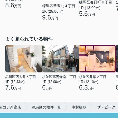
練馬区春日町６丁目
1
8.6
練馬区豊玉北４丁目
万円
1R (13.00㎡)
1K (25.86㎡)
5.6
万円
9.6
万円
よく見られている物件
品川区西大井５丁目
杉並区高円寺南１丁目
杉並区井草２丁目
1R (12.43㎡)
1R (12.00㎡)
1R (12.10㎡)
1
7.6
6
6.3
万円
万円
万円
屋コレ新宿店
練馬区の物件一覧
中村橋駅
ザ・ピーク