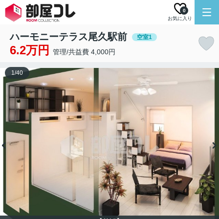
0
お気に入り
ハーモニーテラス尾久駅前
空室1
6.2万円
管理/共益費 4,000円
1
/
40