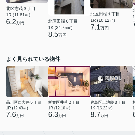
北区志茂３丁目
北区田端１丁目
1R (11.81㎡)
1
6.2
1R (10.12㎡)
北区田端６丁目
万円
7.1
1K (24.75㎡)
万円
8.5
万円
よく見られている物件
品川区西大井５丁目
杉並区井草２丁目
豊島区上池袋３丁目
1R (12.43㎡)
1R (12.10㎡)
1K (16.22㎡)
1
7.6
6.3
8.7
万円
万円
万円