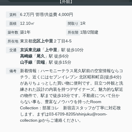
【外観】
6.2万円 管理/共益費 4,000円
賃料
12.10㎡
1R
面積
間取り
築1年
1階/2階建
築年数
所在階
東京都
北区
上中里
２丁目4-5
所在地
京浜東北線
「
上中里
」駅 徒歩10分
交通
高崎線
「
尾久
」駅 徒歩6分
山手線
「
田端
」駅 徒歩15分
新着情報：ハーモニーテラス尾久駅前の空室情報ならコ
備考
チラ。近くにはセブンイレブン 北区昭和町店(徒歩4分)
がありちょっとした買い物に便利です。目立つ外観と洗
練された設計の内装を持つデザイナーズ。魅力的な駅近
の物件で、駅まで徒歩10分です。不動産について分か
らない事も、豊富なノウハウを持ったRoom
Collection：部屋コレ 新宿店スタッフが丁寧に対応致
します。まずは03-6709-8205/shinjuku@room-
collection.jpからご連絡ください。