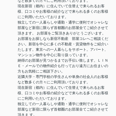
など数多くの方々にご利用頂いております。
現在新宿（都内）に住んでいて住替えで来られるお客
様、口コミやお客様の紹介などで来られる多くのお客様
にご利用いただいております。
独立しての一人暮らしや通勤・通学に便利でオシャレな
部屋など新宿に限らず首都圏のお部屋全てご紹介させて
頂きます。 お部屋をご覧頂きありがとうございます。
お部屋をお探しなら新宿不動産 部屋コレへご相談くだ
さい。新宿を中心に多くの不動産・賃貸物件をご紹介い
たします。東京への一人暮らしをサポート。アパート,
マンション物件を中心に取り扱っています。
納得のお部屋が見つかるまでお手伝い致します。ＬＩＮ
Ｅ・メールでの物件紹介も行っており遠方にお住まいの
方もお気軽にご相談下さい。
近隣大学・専門学校の学生さんや単身の社会人のお客様
など数多くの方々にご利用頂いております。
現在新宿（都内）に住んでいて住替えで来られるお客
様、口コミやお客様の紹介などで来られる多くのお客様
にご利用いただいております。
独立しての一人暮らしや通勤・通学に便利でオシャレな
部屋など新宿に限らず首都圏のお部屋全てご紹介させて
頂きま す。