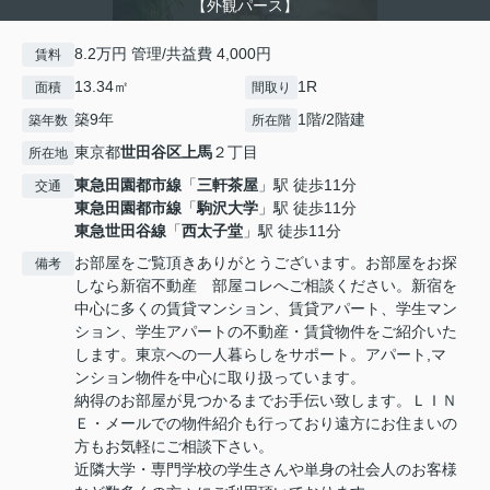
【外観パース】
8.2万円 管理/共益費 4,000円
賃料
13.34㎡
1R
面積
間取り
築9年
1階/2階建
築年数
所在階
東京都
世田谷区
上馬
２丁目
所在地
東急田園都市線
「
三軒茶屋
」駅 徒歩11分
交通
東急田園都市線
「
駒沢大学
」駅 徒歩11分
東急世田谷線
「
西太子堂
」駅 徒歩11分
お部屋をご覧頂きありがとうございます。お部屋をお探
備考
しなら新宿不動産 部屋コレへご相談ください。新宿を
中心に多くの賃貸マンション、賃貸アパート、学生マン
ション、学生アパートの不動産・賃貸物件をご紹介いた
します。東京への一人暮らしをサポート。アパート,マ
ンション物件を中心に取り扱っています。
納得のお部屋が見つかるまでお手伝い致します。ＬＩＮ
Ｅ・メールでの物件紹介も行っており遠方にお住まいの
方もお気軽にご相談下さい。
近隣大学・専門学校の学生さんや単身の社会人のお客様