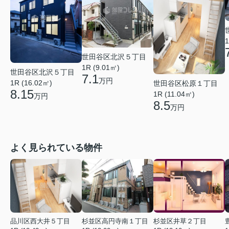
1
世田谷区北沢５丁目
1R (9.01㎡)
世田谷区北沢５丁目
7.1
万円
1R (16.02㎡)
世田谷区松原１丁目
8.15
1R (11.04㎡)
万円
8.5
万円
よく見られている物件
品川区西大井５丁目
杉並区高円寺南１丁目
杉並区井草２丁目