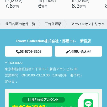
1R (12.43㎡)
1R (12.00㎡)
1R (12.10㎡)
1
7.6
6
6.3
万円
万円
万円
世田谷区の物件一覧
三軒茶屋駅
アーバンセントリック
Room Collection株式会社：部屋コレ 新宿店
03-6709-8205
お問い合わせ
〒160-0022
東京都新宿区新宿３丁目35-6 新宿アウンビル 9F
営業時間：
OP10:00~CL19:00（18時以降 要予約）
定休日：
-