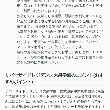
現在新宿（都内）に住んでいて住替えで来られるお客
様、口コミやお客様の紹介などで来られる多くのお客様
にご利用いただいております。
独立しての一人暮らしや通勤・通学に便利でオシャレな
部屋など新宿に限らず首都圏のお部屋全てご紹介させて
頂きます。 お部屋をご覧頂きありがとうございます。
お部屋をお探しなら新宿不動産 部屋コレへご相談くだ
さい。新宿を中心に多くの不動産・賃貸物件をご紹介い
たします。東京への一人暮らしをサポート。アパート,
マンション物件を中心に取り扱っています。
納得のお部屋が見つかるまでお手伝い致します。ＬＩＮ
Ｅ・メールでの物件紹介も行っており遠方にお住まいの
方もお気軽にご相談下さい。
リバーサイドレジデンス大泉学園のコメント(おす
すめポイント)
リバーサイドレジデンス大泉学園：西武池袋線大泉学園駅にも近
くて便利！ファミリーマート 練馬東大泉四丁目店まで徒歩6分と
近場にコンビニがあるのもポイント！こだわりの条件として多
い、駅徒歩10分の物件です！初期費用のカード決済ができます！