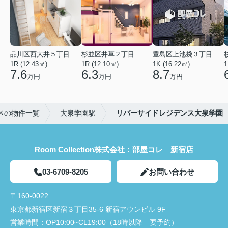
品川区西大井５丁目
杉並区井草２丁目
豊島区上池袋３丁目
1R (12.43㎡)
1R (12.10㎡)
1K (16.22㎡)
1
7.6
6.3
8.7
万円
万円
万円
区の物件一覧
大泉学園駅
リバーサイドレジデンス大泉学園
Room Collection株式会社：部屋コレ 新宿店
03-6709-8205
お問い合わせ
〒160-0022
東京都新宿区新宿３丁目35-6 新宿アウンビル 9F
営業時間：
OP10:00~CL19:00（18時以降 要予約）