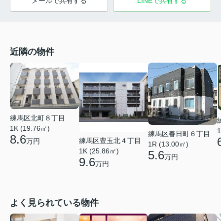
メールで共有する
LINEで共有する
近隣の物件
練馬区北町８丁目
1K (19.76㎡)
1
練馬区春日町６丁目
8.6
練馬区豊玉北４丁目
万円
1R (13.00㎡)
1K (25.86㎡)
5.6
万円
9.6
万円
よく見られている物件