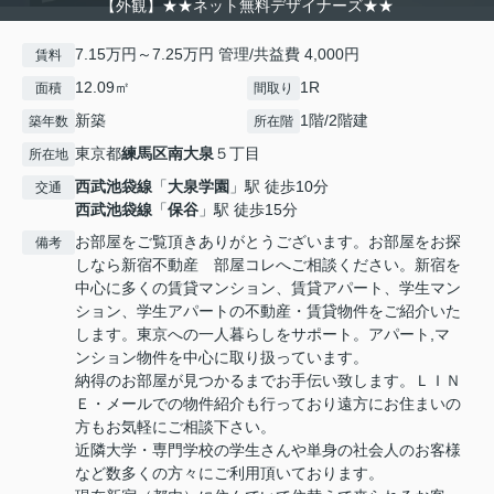
【外観】★★ネット無料デザイナーズ★★
7.15万円～7.25万円 管理/共益費 4,000円
賃料
12.09㎡
1R
面積
間取り
新築
1階/2階建
築年数
所在階
東京都
練馬区
南大泉
５丁目
所在地
西武池袋線
「
大泉学園
」駅 徒歩10分
交通
西武池袋線
「
保谷
」駅 徒歩15分
お部屋をご覧頂きありがとうございます。お部屋をお探
備考
しなら新宿不動産 部屋コレへご相談ください。新宿を
中心に多くの賃貸マンション、賃貸アパート、学生マン
ション、学生アパートの不動産・賃貸物件をご紹介いた
します。東京への一人暮らしをサポート。アパート,マ
ンション物件を中心に取り扱っています。
納得のお部屋が見つかるまでお手伝い致します。ＬＩＮ
Ｅ・メールでの物件紹介も行っており遠方にお住まいの
方もお気軽にご相談下さい。
近隣大学・専門学校の学生さんや単身の社会人のお客様
など数多くの方々にご利用頂いております。