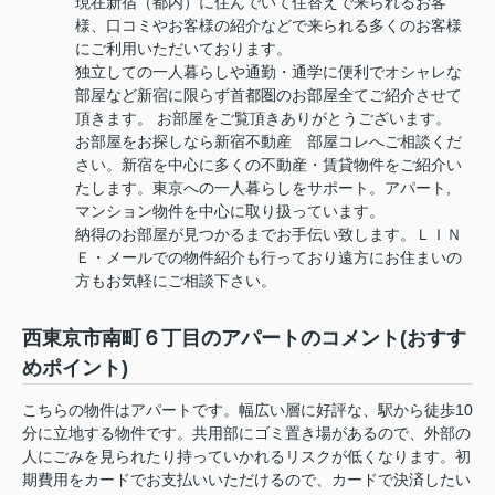
現在新宿（都内）に住んでいて住替えで来られるお客
様、口コミやお客様の紹介などで来られる多くのお客様
にご利用いただいております。
独立しての一人暮らしや通勤・通学に便利でオシャレな
部屋など新宿に限らず首都圏のお部屋全てご紹介させて
頂きます。 お部屋をご覧頂きありがとうございます。
お部屋をお探しなら新宿不動産 部屋コレへご相談くだ
さい。新宿を中心に多くの不動産・賃貸物件をご紹介い
たします。東京への一人暮らしをサポート。アパート,
マンション物件を中心に取り扱っています。
納得のお部屋が見つかるまでお手伝い致します。ＬＩＮ
Ｅ・メールでの物件紹介も行っており遠方にお住まいの
方もお気軽にご相談下さい。
西東京市南町６丁目のアパートのコメント(おすす
めポイント)
こちらの物件はアパートです。幅広い層に好評な、駅から徒歩10
分に立地する物件です。共用部にゴミ置き場があるので、外部の
人にごみを見られたり持っていかれるリスクが低くなります。初
期費用をカードでお支払いいただけるので、カードで決済したい