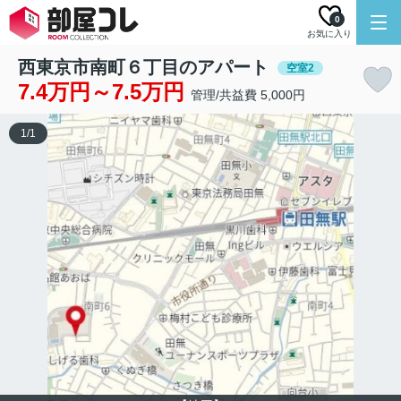
0
お気に入り
西東京市南町６丁目のアパート
空室2
7.4万円～7.5万円
管理/共益費 5,000円
1
/
1