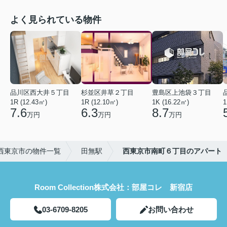
よく見られている物件
品川区西大井５丁目
杉並区井草２丁目
豊島区上池袋３丁目
1R (12.43㎡)
1R (12.10㎡)
1K (16.22㎡)
1
7.6
6.3
8.7
万円
万円
万円
西東京市の物件一覧
田無駅
西東京市南町６丁目のアパート
Room Collection株式会社：部屋コレ 新宿店
03-6709-8205
お問い合わせ