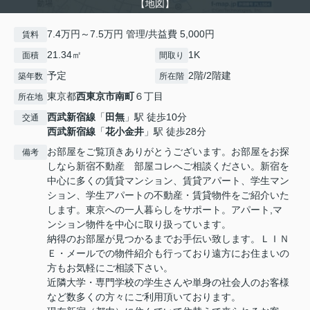
【地図】
7.4万円～7.5万円 管理/共益費 5,000円
賃料
21.34㎡
1K
面積
間取り
予定
2階/2階建
築年数
所在階
東京都
西東京市
南町
６丁目
所在地
西武新宿線
「
田無
」駅 徒歩10分
交通
西武新宿線
「
花小金井
」駅 徒歩28分
お部屋をご覧頂きありがとうございます。お部屋をお探
備考
しなら新宿不動産 部屋コレへご相談ください。新宿を
中心に多くの賃貸マンション、賃貸アパート、学生マン
ション、学生アパートの不動産・賃貸物件をご紹介いた
します。東京への一人暮らしをサポート。アパート,マ
ンション物件を中心に取り扱っています。
納得のお部屋が見つかるまでお手伝い致します。ＬＩＮ
Ｅ・メールでの物件紹介も行っており遠方にお住まいの
方もお気軽にご相談下さい。
近隣大学・専門学校の学生さんや単身の社会人のお客様
など数多くの方々にご利用頂いております。