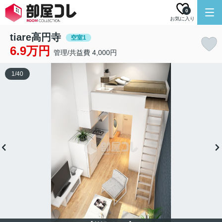
0
お気に入り
tiare高円寺
空室1
6.9万円
管理/共益費 4,000円
1
/
40