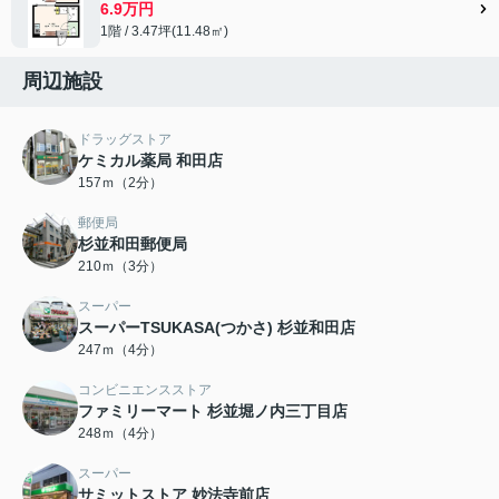
6.9万円
1階 / 3.47坪(11.48㎡)
周辺施設
ドラッグストア
ケミカル薬局 和田店
157ｍ（2分）
郵便局
杉並和田郵便局
210ｍ（3分）
スーパー
スーパーTSUKASA(つかさ) 杉並和田店
247ｍ（4分）
コンビニエンスストア
ファミリーマート 杉並堀ノ内三丁目店
248ｍ（4分）
スーパー
サミットストア 妙法寺前店