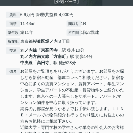
【外観パース】
6.9万円 管理/共益費 4,000円
賃料
11.48㎡
1R
面積
間取り
築11年
1階/2階建
築年数
所在階
東京都
杉並区
堀ノ内
３丁目
所在地
丸ノ内線
「
東高円寺
」駅 徒歩10分
交通
丸ノ内方南支線
「
方南町
」駅 徒歩14分
中央線
「
高円寺
」駅 徒歩23分
お部屋をご覧頂きありがとうございます。お部屋をお探
備考
しなら新宿不動産 部屋コレへご相談ください。新宿を
中心に多くの賃貸マンション、賃貸アパート、学生マン
ション、学生アパートの不動産・賃貸物件をご紹介いた
します。東京への一人暮らしをサポート。アパート,マ
ンション物件を中心に取り扱っています。
納得のお部屋が見つかるまでお手伝い致します。ＬＩＮ
Ｅ・メールでの物件紹介も行っており遠方にお住まいの
方もお気軽にご相談下さい。
近隣大学・専門学校の学生さんや単身の社会人のお客様