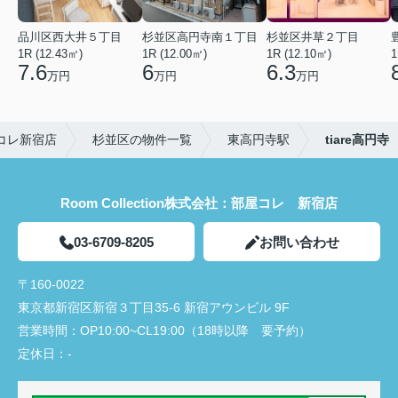
品川区西大井５丁目
杉並区高円寺南１丁目
杉並区井草２丁目
1R (12.43㎡)
1R (12.00㎡)
1R (12.10㎡)
1
7.6
6
6.3
万円
万円
万円
コレ新宿店
杉並区の物件一覧
東高円寺駅
tiare高円寺
Room Collection株式会社：部屋コレ 新宿店
03-6709-8205
お問い合わせ
〒160-0022
東京都新宿区新宿３丁目35-6 新宿アウンビル 9F
営業時間：
OP10:00~CL19:00（18時以降 要予約）
定休日：
-