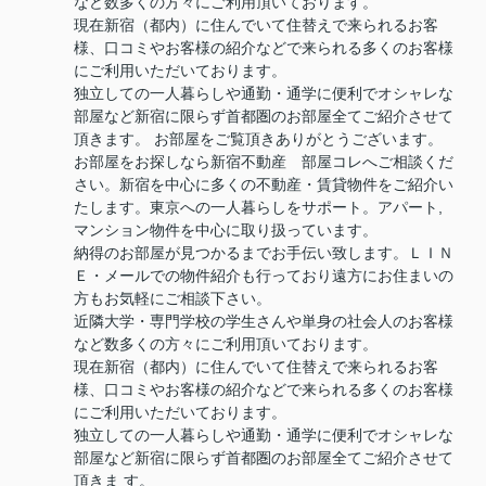
など数多くの方々にご利用頂いております。
現在新宿（都内）に住んでいて住替えで来られるお客
様、口コミやお客様の紹介などで来られる多くのお客様
にご利用いただいております。
独立しての一人暮らしや通勤・通学に便利でオシャレな
部屋など新宿に限らず首都圏のお部屋全てご紹介させて
頂きます。 お部屋をご覧頂きありがとうございます。
お部屋をお探しなら新宿不動産 部屋コレへご相談くだ
さい。新宿を中心に多くの不動産・賃貸物件をご紹介い
たします。東京への一人暮らしをサポート。アパート,
マンション物件を中心に取り扱っています。
納得のお部屋が見つかるまでお手伝い致します。ＬＩＮ
Ｅ・メールでの物件紹介も行っており遠方にお住まいの
方もお気軽にご相談下さい。
近隣大学・専門学校の学生さんや単身の社会人のお客様
など数多くの方々にご利用頂いております。
現在新宿（都内）に住んでいて住替えで来られるお客
様、口コミやお客様の紹介などで来られる多くのお客様
にご利用いただいております。
独立しての一人暮らしや通勤・通学に便利でオシャレな
部屋など新宿に限らず首都圏のお部屋全てご紹介させて
頂きま す。