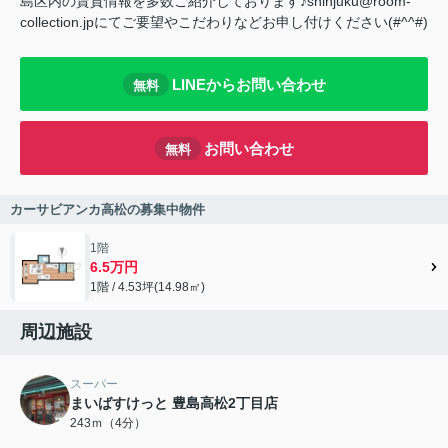
島区内の賃貸情報を多数ご紹介しております♪shinjuku@room-
collection.jpにてご要望やこだわりなどお申し付けください(#^^#)
LINEからお問い合わせ
無料
お問い合わせ
無料
カーサビアンカ高松の募集中物件
1階
6.5万円
1階 / 4.53坪(14.98㎡)
周辺施設
スーパー
まいばすけっと 豊島高松2丁目店
243ｍ（4分）