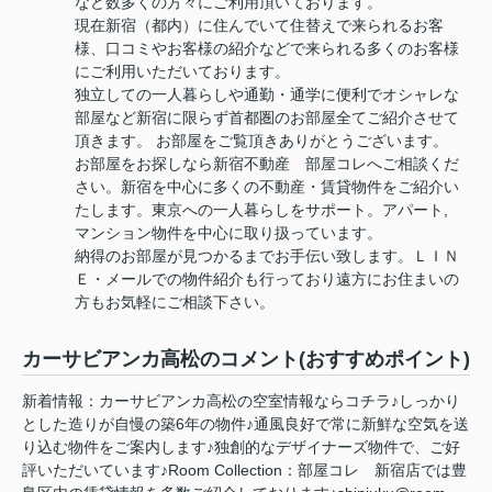
など数多くの方々にご利用頂いております。
現在新宿（都内）に住んでいて住替えで来られるお客
様、口コミやお客様の紹介などで来られる多くのお客様
にご利用いただいております。
独立しての一人暮らしや通勤・通学に便利でオシャレな
部屋など新宿に限らず首都圏のお部屋全てご紹介させて
頂きます。 お部屋をご覧頂きありがとうございます。
お部屋をお探しなら新宿不動産 部屋コレへご相談くだ
さい。新宿を中心に多くの不動産・賃貸物件をご紹介い
たします。東京への一人暮らしをサポート。アパート,
マンション物件を中心に取り扱っています。
納得のお部屋が見つかるまでお手伝い致します。ＬＩＮ
Ｅ・メールでの物件紹介も行っており遠方にお住まいの
方もお気軽にご相談下さい。
カーサビアンカ高松のコメント(おすすめポイント)
新着情報：カーサビアンカ高松の空室情報ならコチラ♪しっかり
とした造りが自慢の築6年の物件♪通風良好で常に新鮮な空気を送
り込む物件をご案内します♪独創的なデザイナーズ物件で、ご好
評いただいています♪Room Collection：部屋コレ 新宿店では豊