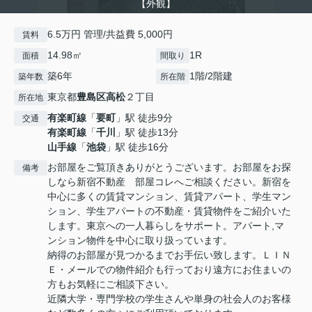
【外観】
6.5万円 管理/共益費 5,000円
賃料
14.98㎡
1R
面積
間取り
築6年
1階/2階建
築年数
所在階
東京都
豊島区
高松
２丁目
所在地
有楽町線
「
要町
」駅 徒歩9分
交通
有楽町線
「
千川
」駅 徒歩13分
山手線
「
池袋
」駅 徒歩16分
お部屋をご覧頂きありがとうございます。お部屋をお探
備考
しなら新宿不動産 部屋コレへご相談ください。新宿を
中心に多くの賃貸マンション、賃貸アパート、学生マン
ション、学生アパートの不動産・賃貸物件をご紹介いた
します。東京への一人暮らしをサポート。アパート,マ
ンション物件を中心に取り扱っています。
納得のお部屋が見つかるまでお手伝い致します。ＬＩＮ
Ｅ・メールでの物件紹介も行っており遠方にお住まいの
方もお気軽にご相談下さい。
近隣大学・専門学校の学生さんや単身の社会人のお客様