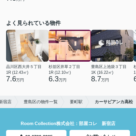
よく見られている物件
品川区西大井５丁目
杉並区井草２丁目
豊島区上池袋３丁目
1R (12.43㎡)
1R (12.10㎡)
1K (16.22㎡)
1
7.6
6.3
8.7
万円
万円
万円
新宿店
豊島区の物件一覧
要町駅
カーサビアンカ高松
Room Collection株式会社：部屋コレ 新宿店