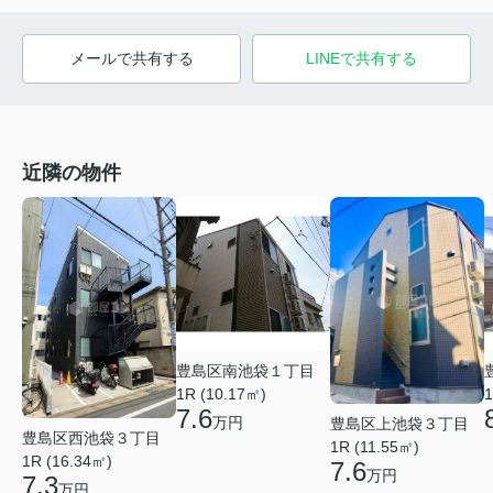
メールで共有する
LINEで共有する
近隣の物件
豊島区南池袋１丁目
1R (10.17㎡)
1
7.6
万円
豊島区上池袋３丁目
豊島区西池袋３丁目
1R (11.55㎡)
1R (16.34㎡)
7.6
万円
7.3
万円