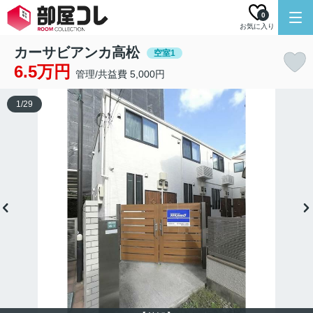
0
お気に入り
カーサビアンカ高松
空室1
6.5万円
管理/共益費 5,000円
1
/
29